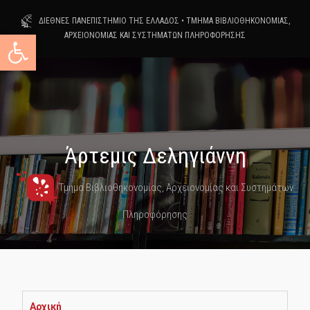
ΔΙΕΘΝΕΣ ΠΑΝΕΠΙΣΤΗΜΙΟ ΤΗΣ ΕΛΛΑΔΟΣ
•
ΤΜΗΜΑ ΒΙΒΛΙΟΘΗΚΟΝΟΜΙΑΣ,
Ανοίξτε τη γραμμή εργαλείων
ΑΡΧΕΙΟΝΟΜΙΑΣ ΚΑΙ ΣΥΣΤΗΜΑΤΩΝ ΠΛΗΡΟΦΟΡΗΣΗΣ
Άρτεμις Δεληγιάννη
Τμήμα Βιβλιοθηκονομίας, Αρχειονομίας και Συστημάτων
Πληροφόρησης
Αρχική