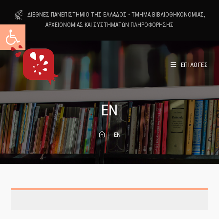
Skip
ΔΙΕΘΝΕΣ ΠΑΝΕΠΙΣΤΗΜΙΟ ΤΗΣ ΕΛΛΑΔΟΣ
•
ΤΜΗΜΑ ΒΙΒΛΙΟΘΗΚΟΝΟΜΙΑΣ,
to
Ανοίξτε τη γραμμή εργαλείων
ΑΡΧΕΙΟΝΟΜΙΑΣ ΚΑΙ ΣΥΣΤΗΜΑΤΩΝ ΠΛΗΡΟΦΟΡΗΣΗΣ
content
ΕΠΙΛΟΓΕΣ
EN
>
EN