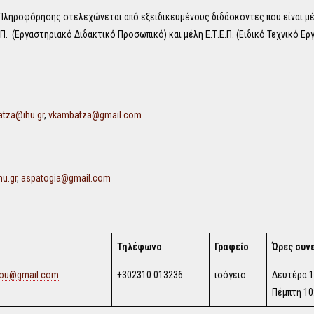
Πληροφόρησης στελεχώνεται από εξειδικευμένους διδάσκοντες που είναι μέλ
Π. (Εργαστηριακό Διδακτικό Προσωπικό) και μέλη Ε.Τ.Ε.Π. (Ειδικό Τεχνικό Ε
tza@ihu.gr
,
vkambatza@gmail.com
u.gr
,
aspatogia@gmail.com
Τηλέφωνο
Γραφείο
Ώρες συν
lou@gmail.com
+302310 013236
ισόγειο
Δευτέρα 1
Πέμπτη 10