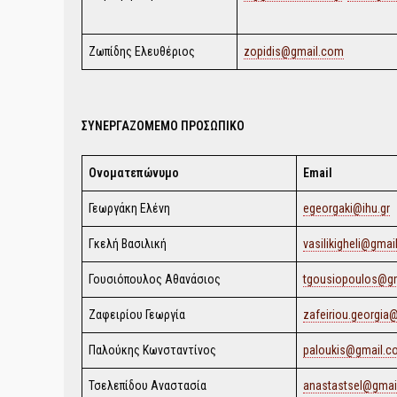
Ζωπίδης Ελευθέριος
zopidis@gmail.com
ΣΥΝΕΡΓΑΖΟΜΕΜΟ ΠΡΟΣΩΠΙΚΟ
Ονοματεπώνυμο
Email
Γεωργάκη Ελένη
egeorgaki@ihu.gr
Γκελή Βασιλική
vasilikigheli@gma
Γουσιόπουλος Αθανάσιος
tgousiopoulos@g
Ζαφειρίου Γεωργία
zafeiriou.georgia
Παλούκης Κωνσταντίνος
paloukis@gmail.c
Τσελεπίδου Αναστασία
anastastsel@gmai