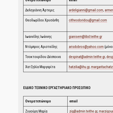
Δεληγιάννη Άρτεμις
ardeligianni@gmail.com
,
armen
Θεοδωρίδου Χρυσάνθη
citheodoridou@gmail.com
Ιωαννίδης Ιωάννης
gianisem@libd.teithe.gr
Ντόμπρος Αριστείδης
arisdobros@yahoo.com
(μόνο
Τσοκτουρίδου Δέσποινα
despinat@admin.teithe.gr
,
des
Χατζηλία Μαργαρίτα
hatzilia@ihu.gr
,
margaritachatz
ΕΙΔΙΚΟ ΤΕΧΝΙΚΟ ΕΡΓΑΣΤΗΡΙΑΚΟ ΠΡΟΣΩΠΙΚΟ
Ονοματεπώνυμο
email
Ζυγούρη Μαρία
zig@admin.teithe.gr
,
marzigou