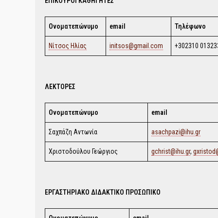
ΕΠΙΚΟΥΡΟΙ ΚΑΘΗΓΗΤΕΣ
Ονοματεπώνυμο
email
Τηλέφωνο
Νίτσος Ηλίας
initsos@gmail.com
+302310 01323
ΛΕΚΤΟΡΕΣ
Ονοματεπώνυμο
email
Σαχπάζη Αντωνία
asachpazi@ihu.gr
Χριστοδούλου Γεώργιος
gchrist@ihu.gr
,
gxristo
ΕΡΓΑΣΤΗΡΙΑΚΟ ΔΙΔΑΚΤΙΚΟ ΠΡΟΣΩΠΙΚΟ
Ονοματεπώνυμο
email