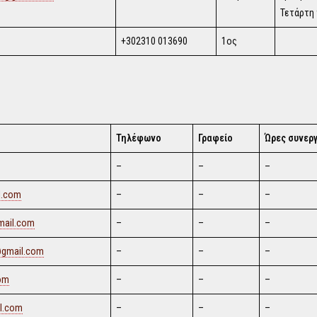
Τετάρτη 
+302310 013690
1ος
Τηλέφωνο
Γραφείο
Ώρες συνερ
–
–
–
il.com
–
–
–
mail.com
–
–
–
@gmail.com
–
–
–
om
–
–
–
l.com
–
–
–