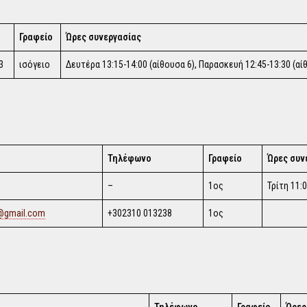
Γραφείο
Ώρες συνεργασίας
3
ισόγειο
Δευτέρα 13:15-14:00 (αίθουσα 6), Παρασκευή 12:45-13:30 (αίθ
Τηλέφωνο
Γραφείο
Ώρες συν
–
1ος
Τρίτη 11:
d@gmail.com
+302310 013238
1ος
Τηλέφωνο
Γραφείο
Ώρες