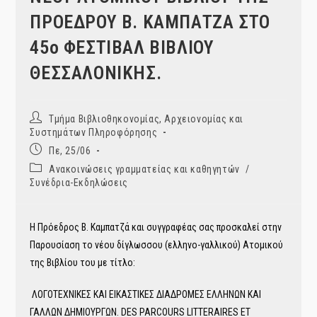
ΠΡΟΕΔΡΟΥ Β. ΚΑΜΠΑΤΖΑ ΣΤΟ
45ο ΦΕΣΤΙΒΑΛ ΒΙΒΛΙΟΥ
ΘΕΣΣΑΛΟΝΙΚΗΣ.
Post
Τμήμα Βιβλιοθηκονομίας, Αρχειονομίας και
author:
Συστημάτων Πληροφόρησης
Post
Πε, 25/06
published:
Post
Ανακοινώσεις γραμματείας και καθηγητών
/
category:
Συνέδρια-Εκδηλώσεις
Η Πρόεδρος Β. Καμπατζά και συγγραφέας σας προσκαλεί στην
Παρουσίαση το νέου δίγλωσσου (ελληνο-γαλλικού) Ατομικού
της Βιβλίου του με τίτλο:
ΛΟΓΟΤΕΧΝΙΚΕΣ ΚΑΙ ΕΙΚΑΣΤΙΚΕΣ ΔΙΑΔΡΟΜΕΣ ΕΛΛΗΝΩΝ ΚΑΙ
ΓΑΛΛΩΝ ΔΗΜΙΟΥΡΓΩΝ. DES PARCOURS LITTERAIRES ET