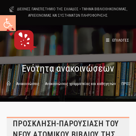
Skip
ΔΙΕΘΝΕΣ ΠΑΝΕΠΙΣΤΗΜΙΟ ΤΗΣ ΕΛΛΑΔΟΣ
•
ΤΜΗΜΑ ΒΙΒΛΙΟΘΗΚΟΝΟΜΙΑΣ,
to
Ανοίξτε τη γραμμή εργαλείων
ΑΡΧΕΙΟΝΟΜΙΑΣ ΚΑΙ ΣΥΣΤΗΜΑΤΩΝ ΠΛΗΡΟΦΟΡΗΣΗΣ
content
ΕΠΙΛΟΓΕΣ
Ενότητα ανακοινώσεων
>
Ανακοινώσεις
>
Ανακοινώσεις γραμματείας και καθηγητών
>
ΠΡΟΣΚΛΗ
ΠΡΟΣΚΛΗΣΗ-ΠΑΡΟΥΣΙΑΣΗ ΤΟΥ
ΝΕΟΥ ΑΤΟΜΙΚΟΥ ΒΙΒΛΙΟΥ ΤΗΣ