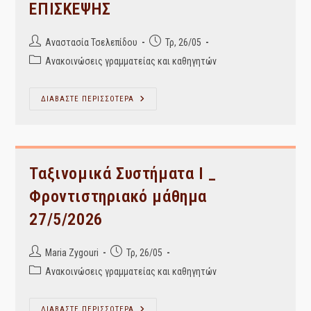
ΕΠΙΣΚΕΨΗΣ
Post
Post
Αναστασία Τσελεπίδου
Τρ, 26/05
author:
published:
Post
Ανακοινώσεις γραμματείας και καθηγητών
category:
ΣΥΝΤΗΡΗΣΗ
ΔΙΑΒΑΣΤΕ ΠΕΡΙΣΣΟΤΕΡΑ
&
ΔΙΑΤΗΡΗΣΗ
ΥΛΙΚΟΥ
–
ΥΠΕΝΘΥΜΙΣΗ
ΕΚΠΑΙΔΕΥΤΙΚΗΣ
ΕΠΙΣΚΕΨΗΣ
Ταξινομικά Συστήματα Ι _
Φροντιστηριακό μάθημα
27/5/2026
Post
Post
Maria Zygouri
Τρ, 26/05
author:
published:
Post
Ανακοινώσεις γραμματείας και καθηγητών
category:
Ταξινομικά
ΔΙΑΒΑΣΤΕ ΠΕΡΙΣΣΟΤΕΡΑ