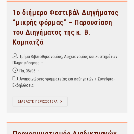
&
Διατήρηση
Υλικού
1ο διήμερο Φεστιβάλ Διηγήματος
“μικρής φόρμας” – Παρουσίαση
του Διηγήματος της κ. Β.
Καμπατζά
Post
Τμήμα Βιβλιοθηκονομίας, Αρχειονομίας και Συστημάτων
author:
Πληροφόρησης
Post
Πα, 05/06
published:
Post
Ανακοινώσεις γραμματείας και καθηγητών
/
Συνέδρια-
category:
Εκδηλώσεις
1ο
ΔΙΑΒΑΣΤΕ ΠΕΡΙΣΣΟΤΕΡΑ
Διήμερο
Φεστιβάλ
Διηγήματος
“μικρής
Φόρμας”
–
Παρουσίαση
Προγραμματισμός Διαδικτυακών