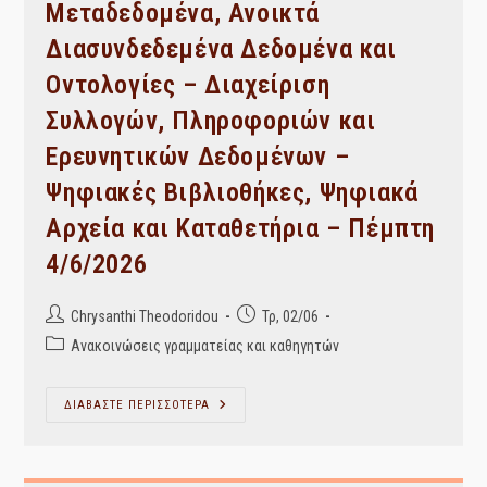
Είδη
Μεταδεδομένα, Ανοικτά
Βιβλιοθηκών”-
Νέες
Διασυνδεδεμένα Δεδομένα και
Ανακοινώσεις
Οντολογίες – Διαχείριση
Συλλογών, Πληροφοριών και
Ερευνητικών Δεδομένων –
Ψηφιακές Βιβλιοθήκες, Ψηφιακά
Αρχεία και Καταθετήρια – Πέμπτη
4/6/2026
Post
Post
Chrysanthi Theodoridou
Τρ, 02/06
author:
published:
Post
Ανακοινώσεις γραμματείας και καθηγητών
category:
Μεταδεδομένα,
ΔΙΑΒΑΣΤΕ ΠΕΡΙΣΣΟΤΕΡΑ
Ανοικτά
Διασυνδεδεμένα
Δεδομένα
Και
Οντολογίες