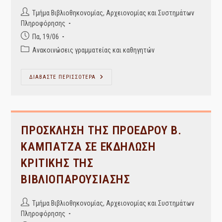
Post
Τμήμα Βιβλιοθηκονομίας, Αρχειονομίας και Συστημάτων
author:
Πληροφόρησης
Post
Πα, 19/06
published:
Post
Ανακοινώσεις γραμματείας και καθηγητών
category:
Ορισμός
ΔΙΑΒΑΣΤΕ ΠΕΡΙΣΣΟΤΕΡΑ
Εκπροσώπου
Μελών
(Ε.ΔΙ.Π.)
Και
(Ε.Τ.Ε.Π.) Στη
Συνέλευση
Του
ΠΡΟΣΚΛΗΣΗ ΤΗΣ ΠΡΟΕΔΡΟΥ Β.
Τμήματος
Βιβλιοθηκονομίας,
ΚΑΜΠΑΤΖΑ ΣΕ ΕΚΔΗΛΩΣΗ
Αρχειονομίας
Και
ΚΡΙΤΙΚΗΣ ΤΗΣ
Συστημάτων
Πληροφόρησης
Της
ΒΙΒΛΙΟΠΑΡΟΥΣΙΑΣΗΣ
Σχολής
Κοινωνικών
Επιστημών
Post
Του
Τμήμα Βιβλιοθηκονομίας, Αρχειονομίας και Συστημάτων
ΔΙ.ΠΑ.Ε.
author:
Πληροφόρησης