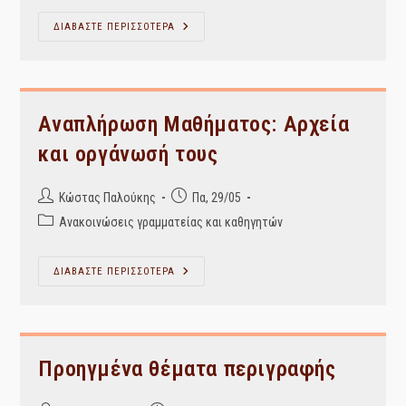
Πληροφοριακά
ΔΙΑΒΑΣΤΕ ΠΕΡΙΣΣΟΤΕΡΑ
Συστήματα
Βιβλιοθηκών,
Αρχείων
Και
Πολιτιστικών
Οργανισμών
–
Αναπλήρωση Μαθήματος: Αρχεία
ΑΝΑΚΟΙΝΩΣΗ
και οργάνωσή τους
Post
Post
Κώστας Παλούκης
Πα, 29/05
author:
published:
Post
Ανακοινώσεις γραμματείας και καθηγητών
category:
Αναπλήρωση
ΔΙΑΒΑΣΤΕ ΠΕΡΙΣΣΟΤΕΡΑ
Μαθήματος:
Αρχεία
Και
Οργάνωσή
Τους
Προηγμένα θέματα περιγραφής