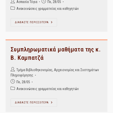
Post
Post
Ασπασία Τόγια
Πε, 28/05
author:
published:
Post
Ανακοινώσεις γραμματείας και καθηγητών
category:
Προηγμένα
ΔΙΑΒΑΣΤΕ ΠΕΡΙΣΣΟΤΕΡΑ
Θέματα
Περιγραφής
Συμπληρωματικά μαθήματα της κ.
Β. Καμπατζά
Post
Τμήμα Βιβλιοθηκονομίας, Αρχειονομίας και Συστημάτων
author:
Πληροφόρησης
Post
Πε, 28/05
published:
Post
Ανακοινώσεις γραμματείας και καθηγητών
category:
Συμπληρωματικά
ΔΙΑΒΑΣΤΕ ΠΕΡΙΣΣΟΤΕΡΑ
Μαθήματα
Της