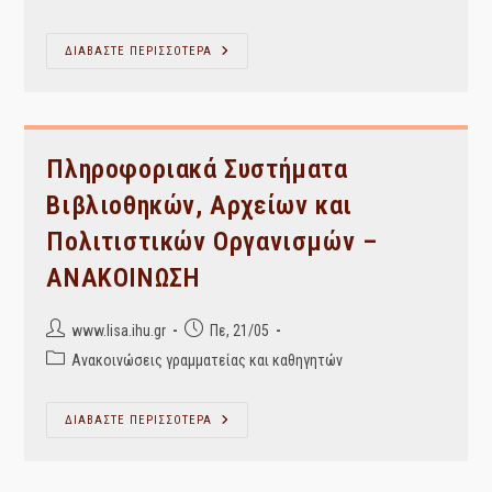
category:
ΙΣΤΟΡΙΑ
ΔΙΑΒΑΣΤΕ ΠΕΡΙΣΣΟΤΕΡΑ
ΤΟΥ
ΒΙΒΛΙΟΥ
ΚΑΙ
ΤΟΥ
ΤΥΠΟΥ
Πληροφοριακά Συστήματα
Βιβλιοθηκών, Αρχείων και
Πολιτιστικών Οργανισμών –
ΑΝΑΚΟΙΝΩΣΗ
Post
Post
www.lisa.ihu.gr
Πε, 21/05
author:
published:
Post
Ανακοινώσεις γραμματείας και καθηγητών
category:
Πληροφοριακά
ΔΙΑΒΑΣΤΕ ΠΕΡΙΣΣΟΤΕΡΑ
Συστήματα
Βιβλιοθηκών,
Αρχείων
Και