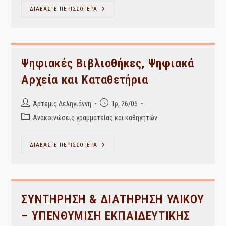
Ιστορία
ΔΙΑΒΑΣΤΕ ΠΕΡΙΣΣΟΤΕΡΑ
Και
Είδη
Βιβλιοθηκών
Ψηφιακές Βιβλιοθήκες, Ψηφιακά
Αρχεία και Καταθετήρια
Post
Post
Άρτεμις Δεληγιάννη
Τρ, 26/05
author:
published:
Post
Ανακοινώσεις γραμματείας και καθηγητών
category:
Ψηφιακές
ΔΙΑΒΑΣΤΕ ΠΕΡΙΣΣΟΤΕΡΑ
Βιβλιοθήκες,
Ψηφιακά
Αρχεία
Και
Καταθετήρια
ΣΥΝΤΗΡΗΣΗ & ΔΙΑΤΗΡΗΣΗ ΥΛΙΚΟΥ
– ΥΠΕΝΘΥΜΙΣΗ ΕΚΠΑΙΔΕΥΤΙΚΗΣ