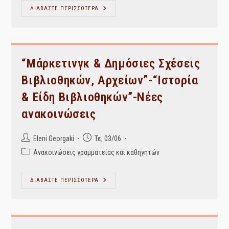
ΑΝΑΠΛΗΡΩΣΗ
ΔΙΑΒΑΣΤΕ ΠΕΡΙΣΣΟΤΕΡΑ
Μαθήματος
¨Συντήρηση
Και
Διατήρηση
Υλικού”
Την
Παρασκευή
“Μάρκετινγκ & Δημόσιες Σχέσεις
5/6
Βιβλιοθηκών, Αρχείων”-“Ιστορία
& Είδη Βιβλιοθηκών”-Νέες
ανακοινώσεις
Post
Post
Eleni Georgaki
Τε, 03/06
author:
published:
Post
Ανακοινώσεις γραμματείας και καθηγητών
category:
“Μάρκετινγκ
ΔΙΑΒΑΣΤΕ ΠΕΡΙΣΣΟΤΕΡΑ
&
Δημόσιες
Σχέσεις
Βιβλιοθηκών,
Αρχείων”-“Ιστορία
&