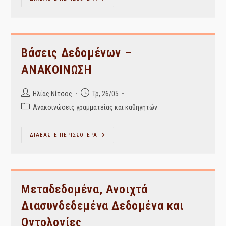
Συστήματα
Ι
_
Φροντιστηριακό
Μάθημα
27/5/2026
Βάσεις Δεδομένων –
ΑΝΑΚΟΙΝΩΣΗ
Post
Post
Ηλίας Νίτσος
Τρ, 26/05
author:
published:
Post
Ανακοινώσεις γραμματείας και καθηγητών
category:
Βάσεις
ΔΙΑΒΑΣΤΕ ΠΕΡΙΣΣΟΤΕΡΑ
Δεδομένων
–
ΑΝΑΚΟΙΝΩΣΗ
Μεταδεδομένα, Ανοιχτά
Διασυνδεδεμένα Δεδομένα και
Οντολογίες