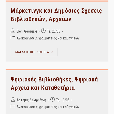
Πολιτιστικών
Οργανισμών
–
Μάρκετινγκ και Δημόσιες Σχέσεις
ΑΝΑΚΟΙΝΩΣΗ
Βιβλιοθηκών, Αρχείων
Post
Post
Eleni Georgaki
Τε, 20/05
author:
published:
Post
Ανακοινώσεις γραμματείας και καθηγητών
category:
Μάρκετινγκ
ΔΙΑΒΑΣΤΕ ΠΕΡΙΣΣΟΤΕΡΑ
Και
Δημόσιες
Σχέσεις
Βιβλιοθηκών,
Αρχείων
Ψηφιακές Βιβλιοθήκες, Ψηφιακά
Αρχεία και Καταθετήρια
Post
Post
Άρτεμις Δεληγιάννη
Τρ, 19/05
author:
published:
Post
Ανακοινώσεις γραμματείας και καθηγητών
category: