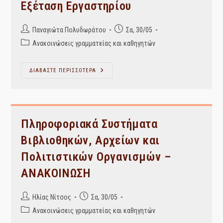
Εξέταση Εργαστηρίου
Post
Post
Παναγιώτα Πολυδωράτου
Σα, 30/05
author:
published:
Post
Ανακοινώσεις γραμματείας και καθηγητών
category:
Υπηρεσίες
ΔΙΑΒΑΣΤΕ ΠΕΡΙΣΣΟΤΕΡΑ
Πληροφόρησης
–
Εξέταση
Εργαστηρίου
Πληροφοριακά Συστήματα
Βιβλιοθηκών, Αρχείων και
Πολιτιστικών Οργανισμών –
ΑΝΑΚΟΙΝΩΣΗ
Post
Post
Ηλίας Νίτσος
Σα, 30/05
author:
published:
Post
Ανακοινώσεις γραμματείας και καθηγητών
category: