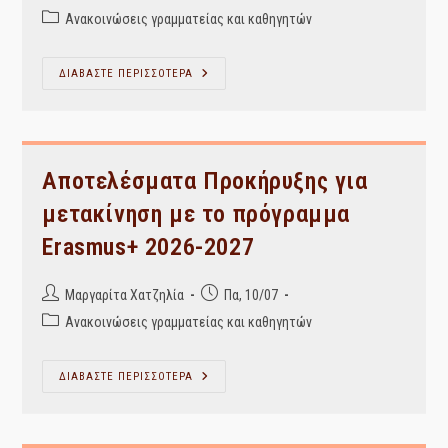
author:
published:
Post
Ανακοινώσεις γραμματείας και καθηγητών
category:
Κλειστή
ΔΙΑΒΑΣΤΕ ΠΕΡΙΣΣΟΤΕΡΑ
Η
Γραμματεία
Αύριο
Πέμπτη
23-
Ιουλ-2026
Αποτελέσματα Προκήρυξης για
μετακίνηση με το πρόγραμμα
Erasmus+ 2026-2027
Post
Post
Μαργαρίτα Χατζηλία
Πα, 10/07
author:
published:
Post
Ανακοινώσεις γραμματείας και καθηγητών
category:
Αποτελέσματα
ΔΙΑΒΑΣΤΕ ΠΕΡΙΣΣΟΤΕΡΑ
Προκήρυξης
Για
Μετακίνηση
Με
Το