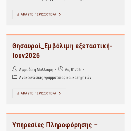
category:
Ταξινομικά
ΔΙΑΒΑΣΤΕ ΠΕΡΙΣΣΟΤΕΡΑ
Συστήματα
Ι
–
Επαναληπτικό
Μάθημα
Για
Την
Θησαυροί_Εμβόλιμη εξεταστική-
Α’
Ομάδα
Ιουν2026
(24β1)
–
Τετάρτη
3-
Post
Post
Αφροδίτη Μάλλιαρη
Δε, 01/06
6-
author:
published:
2026
Post
Ανακοινώσεις γραμματείας και καθηγητών
category:
Θησαυροί_Εμβόλιμη
ΔΙΑΒΑΣΤΕ ΠΕΡΙΣΣΟΤΕΡΑ
Εξεταστική-
Ιουν2026
Υπηρεσίες Πληροφόρησης –