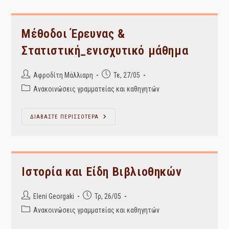
Κ.
Β.
Καμπατζά
Μέθοδοι Έρευνας &
Στατιστική_ενισχυτικό μάθημα
Post
Post
Αφροδίτη Μάλλιαρη
Τε, 27/05
author:
published:
Post
Ανακοινώσεις γραμματείας και καθηγητών
category:
Μέθοδοι
ΔΙΑΒΑΣΤΕ ΠΕΡΙΣΣΟΤΕΡΑ
Έρευνας
&
Στατιστική_ενισχυτικό
Μάθημα
Ιστορία και Είδη Βιβλιοθηκών
Post
Post
Eleni Georgaki
Τρ, 26/05
author:
published:
Post
Ανακοινώσεις γραμματείας και καθηγητών
category: