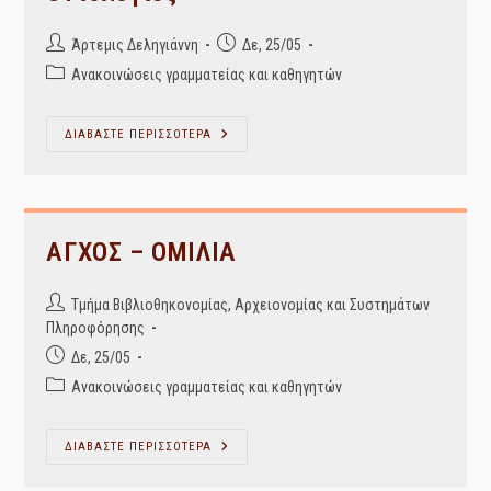
Post
Post
Άρτεμις Δεληγιάννη
Δε, 25/05
author:
published:
Post
Ανακοινώσεις γραμματείας και καθηγητών
category:
Μεταδεδομένα,
ΔΙΑΒΑΣΤΕ ΠΕΡΙΣΣΟΤΕΡΑ
Ανοιχτά
Διασυνδεδεμένα
Δεδομένα
Και
Οντολογίες
ΑΓΧΟΣ – ΟΜΙΛΙΑ
Post
Τμήμα Βιβλιοθηκονομίας, Αρχειονομίας και Συστημάτων
author:
Πληροφόρησης
Post
Δε, 25/05
published:
Post
Ανακοινώσεις γραμματείας και καθηγητών
category:
ΑΓΧΟΣ
ΔΙΑΒΑΣΤΕ ΠΕΡΙΣΣΟΤΕΡΑ
–
ΟΜΙΛΙΑ