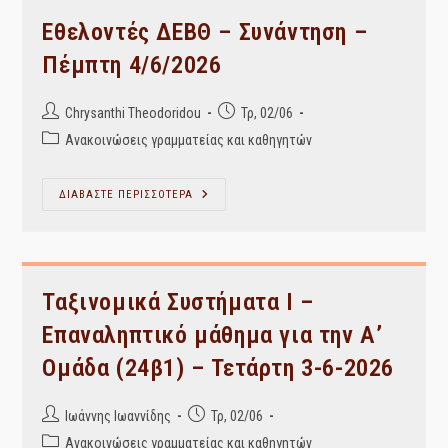
–
Διαχείριση
Εθελοντές ΔΕΒΘ – Συνάντηση –
Συλλογών,
Πληροφοριών
Πέμπτη 4/6/2026
Και
Ερευνητικών
Δεδομένων
–
Post
Post
Chrysanthi Theodoridou
Τρ, 02/06
Ψηφιακές
author:
published:
Βιβλιοθήκες,
Post
Ανακοινώσεις γραμματείας και καθηγητών
Ψηφιακά
category:
Αρχεία
Και
Καταθετήρια
Εθελοντές
ΔΙΑΒΑΣΤΕ ΠΕΡΙΣΣΟΤΕΡΑ
–
ΔΕΒΘ
Πέμπτη
–
4/6/2026
Συνάντηση
–
Πέμπτη
4/6/2026
Ταξινομικά Συστήματα Ι –
Επαναληπτικό μάθημα για την Α’
Ομάδα (24β1) – Τετάρτη 3-6-2026
Post
Post
Ιωάννης Ιωαννίδης
Τρ, 02/06
author:
published:
Post
Ανακοινώσεις γραμματείας και καθηγητών