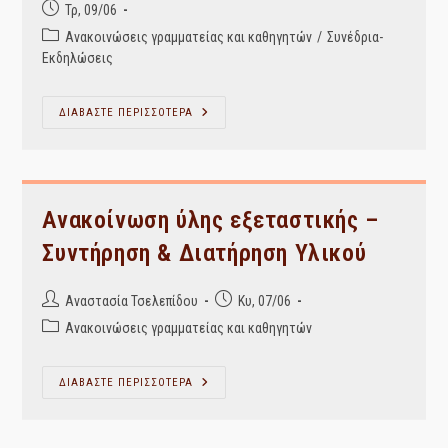
Post
Τρ, 09/06
published:
Post
Ανακοινώσεις γραμματείας και καθηγητών
/
Συνέδρια-
category:
Εκδηλώσεις
ΠΡΟΣΚΛΗΣΗ
ΔΙΑΒΑΣΤΕ ΠΕΡΙΣΣΟΤΕΡΑ
ΤΗΣ
ΠΡΟΕΔΡΟΥ
Β.
ΚΑΜΠΑΤΖΑ
ΣΕ
ΕΚΔΗΛΩΣΗ
ΚΡΙΤΙΚΗΣ
Ανακοίνωση ύλης εξεταστικής –
ΤΗΣ
ΒΙΒΛΙΟΠΑΡΟΥΣΙΑΣΗΣ
Συντήρηση & Διατήρηση Υλικού
Post
Post
Αναστασία Τσελεπίδου
Κυ, 07/06
author:
published:
Post
Ανακοινώσεις γραμματείας και καθηγητών
category:
Ανακοίνωση
ΔΙΑΒΑΣΤΕ ΠΕΡΙΣΣΟΤΕΡΑ
Ύλης
Εξεταστικής
–
Συντήρηση