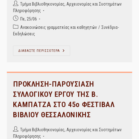
Post
Τμήμα Βιβλιοθηκονομίας, Αρχειονομίας και Συστημάτων
author:
Πληροφόρησης
Post
Πε, 25/06
published:
Post
Ανακοινώσεις γραμματείας και καθηγητών
/
Συνέδρια-
category:
Εκδηλώσεις
ΠΡΟΣΚΛΗΣΗ-
ΔΙΑΒΑΣΤΕ ΠΕΡΙΣΣΟΤΕΡΑ
ΠΑΡΟΥΣΙΑΣΗ
ΤΟΥ
ΝΕΟΥ
ΑΤΟΜΙΚΟΥ
ΒΙΒΛΙΟΥ
ΤΗΣ
ΠΡΟΕΔΡΟΥ
ΠΡΟΚΛΗΣΗ-ΠΑΡΟΥΣΙΑΣΗ
Β.
ΚΑΜΠΑΤΖΑ
ΣΥΛΛΟΓΙΚΟΥ ΕΡΓΟΥ ΤΗΣ Β.
ΣΤΟ
45ο
ΚΑΜΠΑΤΖΑ ΣΤΟ 45ο ΦΕΣΤΙΒΑΛ
ΦΕΣΤΙΒΑΛ
ΒΙΒΛΙΟΥ
ΘΕΣΣΑΛΟΝΙΚΗΣ.
ΒΙΒΛΙΟΥ ΘΕΣΣΑΛΟΝΙΚΗΣ
Post
Τμήμα Βιβλιοθηκονομίας, Αρχειονομίας και Συστημάτων
author:
Πληροφόρησης