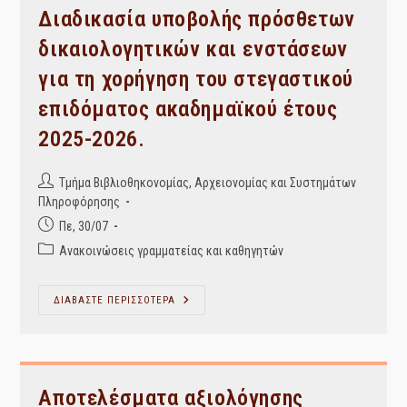
Διαδικασία υποβολής πρόσθετων
δικαιολογητικών και ενστάσεων
για τη χορήγηση του στεγαστικού
επιδόματος ακαδημαϊκού έτους
2025-2026.
Post
Τμήμα Βιβλιοθηκονομίας, Αρχειονομίας και Συστημάτων
author:
Πληροφόρησης
Post
Πε, 30/07
published:
Post
Ανακοινώσεις γραμματείας και καθηγητών
category:
Διαδικασία
ΔΙΑΒΑΣΤΕ ΠΕΡΙΣΣΟΤΕΡΑ
Υποβολής
Πρόσθετων
Δικαιολογητικών
Και
Ενστάσεων
Για
Τη
Αποτελέσματα αξιολόγησης
Χορήγηση