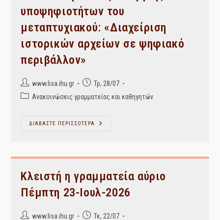
Του
υποψηφιοτήτων του
Στεγαστικού
Επιδόματος
μεταπτυχιακού: «Διαχείριση
Ακαδημαϊκού
Έτους
2025-
ιστορικών αρχείων σε ψηφιακό
2026.
περιβάλλον»
Post
Post
www.lisa.ihu.gr
Τρ, 28/07
author:
published:
Post
Ανακοινώσεις γραμματείας και καθηγητών
category:
Αποτελέσματα
ΔΙΑΒΑΣΤΕ ΠΕΡΙΣΣΟΤΕΡΑ
Αξιολόγησης
Υποψηφιοτήτων
Του
Μεταπτυχιακού:
«Διαχείριση
Ιστορικών
Αρχείων
Κλειστή η γραμματεία αύριο
Σε
Ψηφιακό
Πέμπτη 23-Ιουλ-2026
Περιβάλλον»
Post
Post
www.lisa.ihu.gr
Τε, 22/07