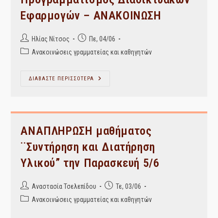
Του
Διηγήματος
Εφαρμογών – ΑΝΑΚΟΙΝΩΣΗ
Της
Κ.
Β.
Καμπατζά
Post
Post
Ηλίας Νίτσος
Πε, 04/06
author:
published:
Post
Ανακοινώσεις γραμματείας και καθηγητών
category:
Προγραμματισμός
ΔΙΑΒΑΣΤΕ ΠΕΡΙΣΣΟΤΕΡΑ
Διαδικτυακών
Εφαρμογών
–
ΑΝΑΚΟΙΝΩΣΗ
ΑΝΑΠΛΗΡΩΣΗ μαθήματος
¨Συντήρηση και Διατήρηση
Υλικού” την Παρασκευή 5/6
Post
Post
Αναστασία Τσελεπίδου
Τε, 03/06
author:
published:
Post
Ανακοινώσεις γραμματείας και καθηγητών
category: