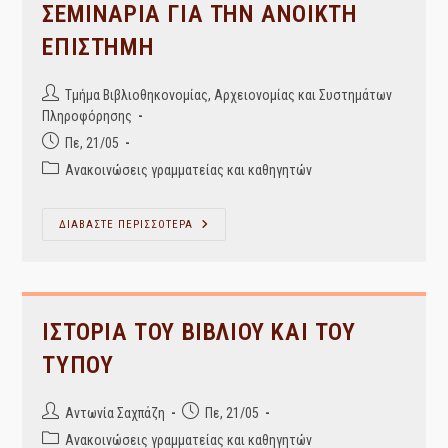
Συμμετοχής
ΣΕΜΙΝΑΡΙΑ ΓΙΑ ΤΗΝ ΑΝΟΙΚΤΗ
31/5.
ΕΠΙΣΤΗΜΗ
Post
Τμήμα Βιβλιοθηκονομίας, Αρχειονομίας και Συστημάτων
author:
Πληροφόρησης
Post
Πε, 21/05
published:
Post
Ανακοινώσεις γραμματείας και καθηγητών
category:
ΣΕΜΙΝΑΡΙΑ
ΔΙΑΒΑΣΤΕ ΠΕΡΙΣΣΟΤΕΡΑ
ΓΙΑ
ΤΗΝ
ΑΝΟΙΚΤΗ
ΕΠΙΣΤΗΜΗ
ΙΣΤΟΡΙΑ ΤΟΥ ΒΙΒΛΙΟΥ ΚΑΙ ΤΟΥ
ΤΥΠΟΥ
Post
Post
Αντωνία Σαχπάζη
Πε, 21/05
author:
published:
Post
Ανακοινώσεις γραμματείας και καθηγητών