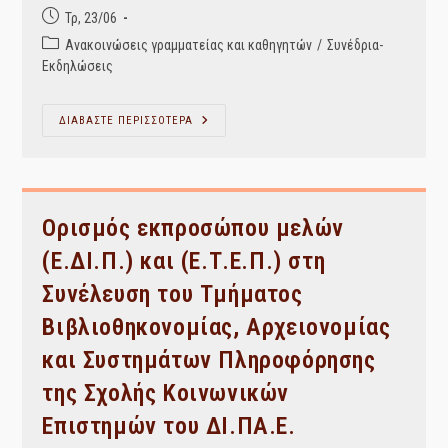
Post
Τρ, 23/06
published:
Post
Ανακοινώσεις γραμματείας και καθηγητών
/
Συνέδρια-
category:
Εκδηλώσεις
ΠΡΟΚΛΗΣΗ-
ΔΙΑΒΑΣΤΕ ΠΕΡΙΣΣΟΤΕΡΑ
ΠΑΡΟΥΣΙΑΣΗ
ΣΥΛΛΟΓΙΚΟΥ
ΕΡΓΟΥ
ΤΗΣ
Β.
ΚΑΜΠΑΤΖΑ
ΣΤΟ
Ορισμός εκπροσώπου μελών
45ο
ΦΕΣΤΙΒΑΛ
(Ε.ΔΙ.Π.) και (Ε.Τ.Ε.Π.) στη
ΒΙΒΛΙΟΥ
ΘΕΣΣΑΛΟΝΙΚΗΣ
Συνέλευση του Τμήματος
Βιβλιοθηκονομίας, Αρχειονομίας
και Συστημάτων Πληροφόρησης
της Σχολής Κοινωνικών
Επιστημών του ΔΙ.ΠΑ.Ε.