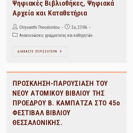
Ψηφιακές Βιβλιοθήκες, Ψηφιακά
Αρχεία και Καταθετήρια
Post
Post
Chrysanthi Theodoridou
Σα, 27/06
author:
published:
Post
Ανακοινώσεις γραμματείας και καθηγητών
category:
Μεταδεδομένα,
ΔΙΑΒΑΣΤΕ ΠΕΡΙΣΣΟΤΕΡΑ
Ανοικτά
Διασυνδεδεμένα
Δεδομένα
Και
Οντολογίες
–
Διαχείριση
ΠΡΟΣΚΛΗΣΗ-ΠΑΡΟΥΣΙΑΣΗ ΤΟΥ
Συλλογών,
Πληροφοριών
ΝΕΟΥ ΑΤΟΜΙΚΟΥ ΒΙΒΛΙΟΥ ΤΗΣ
Και
Ερευνητικών
ΠΡΟΕΔΡΟΥ Β. ΚΑΜΠΑΤΖΑ ΣΤΟ 45ο
Δεδομένων
–
Ψηφιακές
ΦΕΣΤΙΒΑΛ ΒΙΒΛΙΟΥ
Βιβλιοθήκες,
Ψηφιακά
ΘΕΣΣΑΛΟΝΙΚΗΣ.
Αρχεία
Και
Καταθετήρια