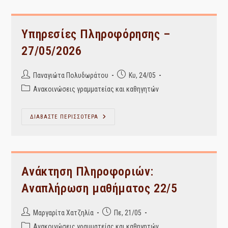
Υπηρεσίες Πληροφόρησης –
27/05/2026
Post
Post
Παναγιώτα Πολυδωράτου
Κυ, 24/05
author:
published:
Post
Ανακοινώσεις γραμματείας και καθηγητών
category:
Υπηρεσίες
ΔΙΑΒΑΣΤΕ ΠΕΡΙΣΣΟΤΕΡΑ
Πληροφόρησης
–
27/05/2026
Ανάκτηση Πληροφοριών:
Αναπλήρωση μαθήματος 22/5
Post
Post
Μαργαρίτα Χατζηλία
Πε, 21/05
author:
published:
Post
Ανακοινώσεις γραμματείας και καθηγητών