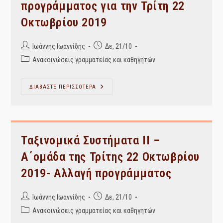
προγράμματος για την Τρίτη 22
Οκτωβρίου 2019
Post
Post
Ιωάννης Ιωαννίδης
Δε, 21/10
author:
published:
Post
Ανακοινώσεις γραμματείας και καθηγητών
category:
Θεματική
ΔΙΑΒΑΣΤΕ ΠΕΡΙΣΣΟΤΕΡΑ
Ευρετηρίαση
–
Αλλαγή
Προγράμματος
Για
Την
Τρίτη
Ταξινομικά Συστήματα ΙΙ –
22
Οκτωβρίου
Α΄ομάδα της Τρίτης 22 Οκτωβρίου
2019
2019- Αλλαγή προγράμματος
Post
Post
Ιωάννης Ιωαννίδης
Δε, 21/10
author:
published:
Post
Ανακοινώσεις γραμματείας και καθηγητών
category: