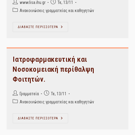
Post
Post
www.lisa.ihu.gr
Τε, 13/11
author:
published:
Post
Ανακοινώσεις γραμματείας και καθηγητών
category:
Παγκόσμια
ΔΙΑΒΑΣΤΕ ΠΕΡΙΣΣΟΤΕΡΑ
Λογοτεχνία,
Ιστ.
Και
Φιλοσ.
Επιστ
–
Αναβολή
Ιατροφαρμακευτική και
Μαθημάτων
Πέμπτης
Νοσοκομειακή περίθαλψη
14/11
Φοιτητών.
Post
Post
Γραμματεία
Τε, 13/11
author:
published:
Post
Ανακοινώσεις γραμματείας και καθηγητών
category:
Ιατροφαρμακευτική
ΔΙΑΒΑΣΤΕ ΠΕΡΙΣΣΟΤΕΡΑ
Και
Νοσοκομειακή
Περίθαλψη