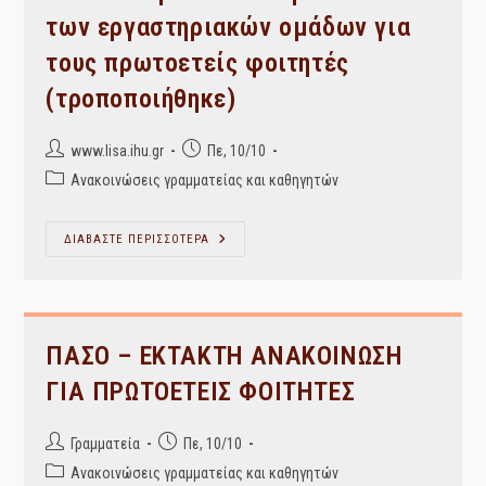
ΤΑΥΤΟΠΟΙΗΣΗ
των εργαστηριακών ομάδων για
ΣΤΟΙΧΕΙΩΝ
ΝΕΟΕΙΣΑΧΘΕΝΤΩΝ
τους πρωτοετείς φοιτητές
ΦΟΙΤΗΤΩΝ
ΚΑΙ
ΔΙΚΑΙΟΛΟΓΗΤΙΚΑ
(τροποποιήθηκε)
ΕΓΓΡΑΦΗΣ
ΑΚ.
ΕΤΟΥΣ
Post
Post
2019-
www.lisa.ihu.gr
Πε, 10/10
2020
author:
published:
Post
Ανακοινώσεις γραμματείας και καθηγητών
category:
Αποτελέσματα
ΔΙΑΒΑΣΤΕ ΠΕΡΙΣΣΟΤΕΡΑ
Των
Δηλώσεων
Των
Εργαστηριακών
Ομάδων
Για
Τους
ΠΑΣΟ – ΕΚΤΑΚΤΗ ΑΝΑΚΟΙΝΩΣΗ
Πρωτοετείς
Φοιτητές
ΓΙΑ ΠΡΩΤΟΕΤΕΙΣ ΦΟΙΤΗΤΕΣ
(τροποποιήθηκε)
Post
Post
Γραμματεία
Πε, 10/10
author:
published:
Post
Ανακοινώσεις γραμματείας και καθηγητών