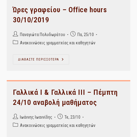
2019-
20
Ώρες γραφείου – Office hours
30/10/2019
Post
Post
Παναγιώτα Πολυδωράτου
Πα, 25/10
author:
published:
Post
Ανακοινώσεις γραμματείας και καθηγητών
category:
Ώρες
ΔΙΑΒΑΣΤΕ ΠΕΡΙΣΣΟΤΕΡΑ
Γραφείου
–
Office
Hours
30/10/2019
Γαλλικά Ι & Γαλλικά ΙΙΙ – Πέμπτη
24/10 αναβολή μαθήματος
Post
Post
Ιωάννης Ιωαννίδης
Τε, 23/10
author:
published:
Post
Ανακοινώσεις γραμματείας και καθηγητών
category: