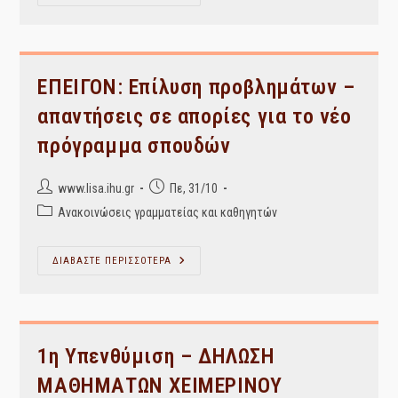
Υπενθύμιση
–
ΔΗΛΩΣΗ
ΜΑΘΗΜΑΤΩΝ
ΧΕΙΜΕΡΙΝΟΥ
ΕΞΑΜΗΝΟΥ
ΑΚΑΔΗΜΑΪΚΟΥ
ΕΠΕΙΓΟΝ: Επίλυση προβλημάτων –
ΕΤΟΥΣ
2019-
απαντήσεις σε απορίες για το νέο
20
πρόγραμμα σπουδών
Post
Post
www.lisa.ihu.gr
Πε, 31/10
author:
published:
Post
Ανακοινώσεις γραμματείας και καθηγητών
category:
ΕΠΕΙΓΟΝ:
ΔΙΑΒΑΣΤΕ ΠΕΡΙΣΣΟΤΕΡΑ
Επίλυση
Προβλημάτων
–
Απαντήσεις
Σε
Απορίες
Για
1η Υπενθύμιση – ΔΗΛΩΣΗ
Το
Νέο
ΜΑΘΗΜΑΤΩΝ ΧΕΙΜΕΡΙΝΟΥ
Πρόγραμμα