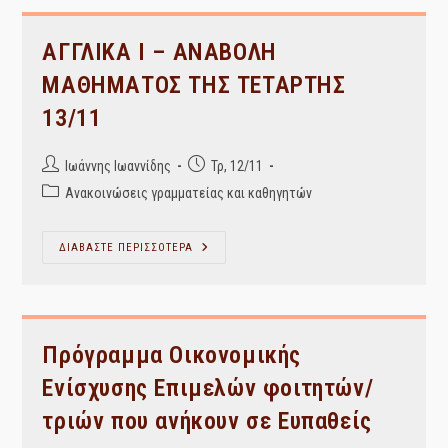
Φοιτητών.
ΑΓΓΛΙΚΑ Ι – ΑΝΑΒΟΛΗ
ΜΑΘΗΜΑΤΟΣ ΤΗΣ ΤΕΤΑΡΤΗΣ
13/11
Post
Post
Ιωάννης Ιωαννίδης
Τρ, 12/11
author:
published:
Post
Ανακοινώσεις γραμματείας και καθηγητών
category:
ΑΓΓΛΙΚΑ
ΔΙΑΒΑΣΤΕ ΠΕΡΙΣΣΟΤΕΡΑ
Ι
–
ΑΝΑΒΟΛΗ
ΜΑΘΗΜΑΤΟΣ
ΤΗΣ
ΤΕΤΑΡΤΗΣ
13/11
Πρόγραμμα Οικονομικής
Ενίσχυσης Επιμελών φοιτητών/
τριών που ανήκουν σε Ευπαθείς