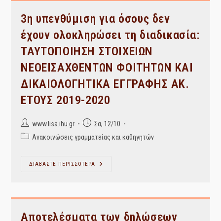
Έχουν
Ολοκληρώσει
Τη
3η υπενθύμιση για όσους δεν
Διαδικασία:
ΤΑΥΤΟΠΟΙΗΣΗ
έχουν ολοκληρώσει τη διαδικασία:
ΣΤΟΙΧΕΙΩΝ
ΝΕΟΕΙΣΑΧΘΕΝΤΩΝ
ΤΑΥΤΟΠΟΙΗΣΗ ΣΤΟΙΧΕΙΩΝ
ΦΟΙΤΗΤΩΝ
ΚΑΙ
ΔΙΚΑΙΟΛΟΓΗΤΙΚΑ
ΝΕΟΕΙΣΑΧΘΕΝΤΩΝ ΦΟΙΤΗΤΩΝ ΚΑΙ
ΕΓΓΡΑΦΗΣ
ΑΚ.
ΔΙΚΑΙΟΛΟΓΗΤΙΚΑ ΕΓΓΡΑΦΗΣ ΑΚ.
ΕΤΟΥΣ
2019-
ΕΤΟΥΣ 2019-2020
2020
Post
Post
www.lisa.ihu.gr
Σα, 12/10
author:
published:
Post
Ανακοινώσεις γραμματείας και καθηγητών
category:
3η
ΔΙΑΒΑΣΤΕ ΠΕΡΙΣΣΟΤΕΡΑ
Υπενθύμιση
Για
Όσους
Δεν
Έχουν
Ολοκληρώσει
Τη
Αποτελέσματα των δηλώσεων
Διαδικασία: