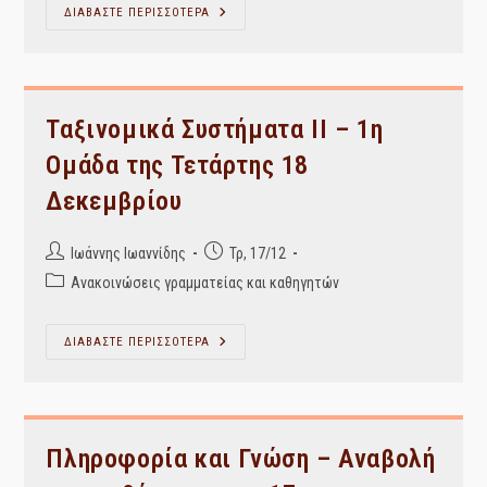
Έναρξη
ΔΙΑΒΑΣΤΕ ΠΕΡΙΣΣΟΤΕΡΑ
Και
Λήξη
Διακοπών
Χριστουγέννων
Και
Πρωτοχρονιάς
–
Ταξινομικά Συστήματα ΙΙ – 1η
Χειμερινό
Εξάμηνο
Ομάδα της Τετάρτης 18
2019-
20
Δεκεμβρίου
Post
Post
Ιωάννης Ιωαννίδης
Τρ, 17/12
author:
published:
Post
Ανακοινώσεις γραμματείας και καθηγητών
category:
Ταξινομικά
ΔΙΑΒΑΣΤΕ ΠΕΡΙΣΣΟΤΕΡΑ
Συστήματα
ΙΙ
–
1η
Ομάδα
Της
Τετάρτης
Πληροφορία και Γνώση – Αναβολή
18
Δεκεμβρίου