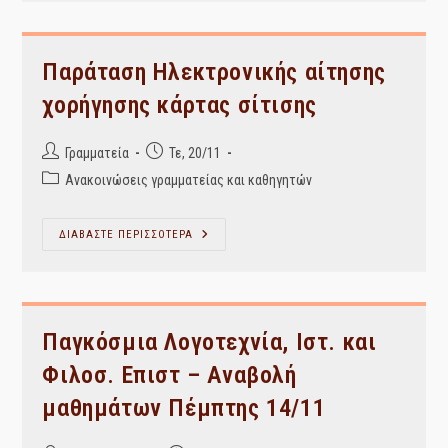
Τους
Φοιτητές
Από
Μετεγγραφή
2019-
Παράταση Ηλεκτρονικής αίτησης
20.
χορήγησης κάρτας σίτισης
Post
Post
Γραμματεία
Τε, 20/11
author:
published:
Post
Ανακοινώσεις γραμματείας και καθηγητών
category:
Παράταση
ΔΙΑΒΑΣΤΕ ΠΕΡΙΣΣΟΤΕΡΑ
Ηλεκτρονικής
Αίτησης
Χορήγησης
Κάρτας
Σίτισης
Παγκόσμια Λογοτεχνία, Ιστ. και
Φιλοσ. Επιστ – Αναβολή
μαθημάτων Πέμπτης 14/11