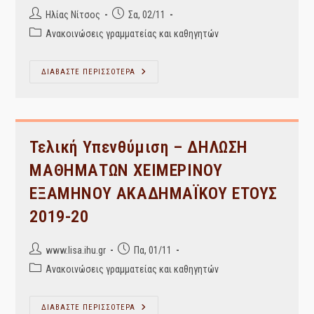
Post
Post
Ηλίας Νίτσος
Σα, 02/11
author:
published:
Post
Ανακοινώσεις γραμματείας και καθηγητών
category:
Ανακοίνωση
ΔΙΑΒΑΣΤΕ ΠΕΡΙΣΣΟΤΕΡΑ
Για
Το
Μάθημα
Τεχνολογίες
Και
Εφαρμογές
Πληροφορικής
Τελική Υπενθύμιση – ΔΗΛΩΣΗ
Ι
ΜΑΘΗΜΑΤΩΝ ΧΕΙΜΕΡΙΝΟΥ
ΕΞΑΜΗΝΟΥ ΑΚΑΔΗΜΑΪΚΟΥ ΕΤΟΥΣ
2019-20
Post
Post
www.lisa.ihu.gr
Πα, 01/11
author:
published:
Post
Ανακοινώσεις γραμματείας και καθηγητών
category:
Τελική
ΔΙΑΒΑΣΤΕ ΠΕΡΙΣΣΟΤΕΡΑ