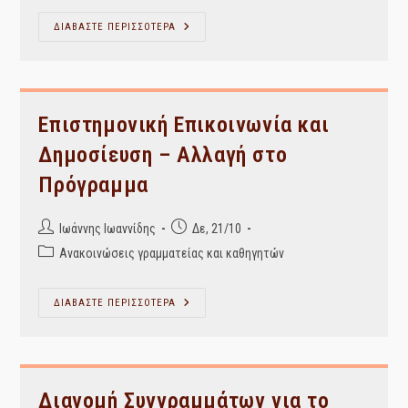
Ταξινομικά
ΔΙΑΒΑΣΤΕ ΠΕΡΙΣΣΟΤΕΡΑ
Συστήματα
ΙΙ
–
Α΄ομάδα
Της
Τρίτης
22
Επιστημονική Επικοινωνία και
Οκτωβρίου
2019-
Δημοσίευση – Αλλαγή στο
Αλλαγή
Προγράμματος
Πρόγραμμα
Post
Post
Ιωάννης Ιωαννίδης
Δε, 21/10
author:
published:
Post
Ανακοινώσεις γραμματείας και καθηγητών
category:
Επιστημονική
ΔΙΑΒΑΣΤΕ ΠΕΡΙΣΣΟΤΕΡΑ
Επικοινωνία
Και
Δημοσίευση
–
Αλλαγή
Στο
Πρόγραμμα
Διανομή Συγγραμμάτων για το