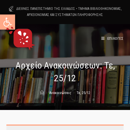
Skip
ΔΙΕΘΝΕΣ ΠΑΝΕΠΙΣΤΗΜΙΟ ΤΗΣ ΕΛΛΑΔΟΣ
•
ΤΜΗΜΑ ΒΙΒΛΙΟΘΗΚΟΝΟΜΙΑΣ,
to
Ανοίξτε τη γραμμή εργαλείων
ΑΡΧΕΙΟΝΟΜΙΑΣ ΚΑΙ ΣΥΣΤΗΜΑΤΩΝ ΠΛΗΡΟΦΟΡΗΣΗΣ
content
ΕΠΙΛΟΓΕΣ
Αρχείο Ανακοινώσεων: Τε,
25/12
>
Ανακοινώσεις
>
Τε, 25/12