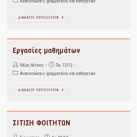
Post
Ανακοινώσεις γραμματείας και καθηγητών
category:
ΕΓΓΡΑΦΕΣ
ΔΙΑΒΑΣΤΕ ΠΕΡΙΣΣΟΤΕΡΑ
ΦΟΙΤΗΤΩΝ
ΠΟΥ
ΑΙΤΗΘΗΚΑΝ
ΜΕΤΕΓΓΡΑΦΗ
ΚΑΙ
ΔΙΚΑΙΟΛΟΓΗΤΙΚΑ
ΕΓΓΡΑΦΗΣ
Εργασίες μαθημάτων
ΑΚ.
ΕΤΟΥΣ
2019-
Post
Post
2020
Ηλίας Νίτσος
Πε, 12/12
author:
published:
Post
Ανακοινώσεις γραμματείας και καθηγητών
category:
Εργασίες
ΔΙΑΒΑΣΤΕ ΠΕΡΙΣΣΟΤΕΡΑ
Μαθημάτων
ΣΙΤΙΣΗ ΦΟΙΤΗΤΩΝ