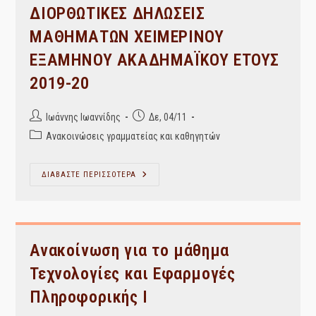
ΕΞΑΜΗΝΟΥ
ΔΙΟΡΘΩΤΙΚΕΣ ΔΗΛΩΣΕΙΣ
2019/20
ΜΑΘΗΜΑΤΩΝ ΧΕΙΜΕΡΙΝΟΥ
ΕΞΑΜΗΝΟΥ ΑΚΑΔΗΜΑΪΚΟΥ ΕΤΟΥΣ
2019-20
Post
Post
Ιωάννης Ιωαννίδης
Δε, 04/11
author:
published:
Post
Ανακοινώσεις γραμματείας και καθηγητών
category:
ΔΙΟΡΘΩΤΙΚΕΣ
ΔΙΑΒΑΣΤΕ ΠΕΡΙΣΣΟΤΕΡΑ
ΔΗΛΩΣΕΙΣ
ΜΑΘΗΜΑΤΩΝ
ΧΕΙΜΕΡΙΝΟΥ
ΕΞΑΜΗΝΟΥ
ΑΚΑΔΗΜΑΪΚΟΥ
ΕΤΟΥΣ
2019-
Ανακοίνωση για το μάθημα
20
Τεχνολογίες και Εφαρμογές
Πληροφορικής Ι