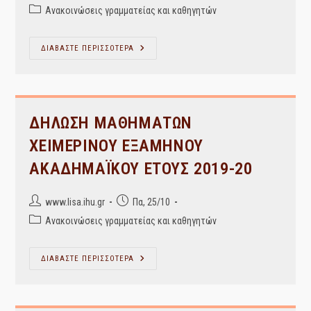
author:
published:
Post
Ανακοινώσεις γραμματείας και καθηγητών
category:
“Ενημερώνουμε
ΔΙΑΒΑΣΤΕ ΠΕΡΙΣΣΟΤΕΡΑ
Τους
Φοιτητές
Ότι
Η
Υποβολή
Ηλεκτρονικών
Αιτήσεων
ΔΗΛΩΣΗ ΜΑΘΗΜΑΤΩΝ
Και
Ηλεκτρονικής
ΧΕΙΜΕΡΙΝΟΥ ΕΞΑΜΗΝΟΥ
Αποστολής
Δικαιολογητικών
ΑΚΑΔΗΜΑΪΚΟΥ ΕΤΟΥΣ 2019-20
Post
Post
www.lisa.ihu.gr
Πα, 25/10
author:
published:
Post
Ανακοινώσεις γραμματείας και καθηγητών
category:
ΔΗΛΩΣΗ
ΔΙΑΒΑΣΤΕ ΠΕΡΙΣΣΟΤΕΡΑ
ΜΑΘΗΜΑΤΩΝ
ΧΕΙΜΕΡΙΝΟΥ
ΕΞΑΜΗΝΟΥ
ΑΚΑΔΗΜΑΪΚΟΥ
ΕΤΟΥΣ