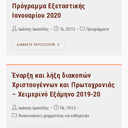
Πρόγραμμα Εξεταστικής
Ιανουαρίου 2020
Post
Post
Post
Ιωάννης Ιωαννίδης
Τε, 25/12
Προγράμματα
author:
published:
category:
Πρόγραμμα
ΔΙΑΒΑΣΤΕ ΠΕΡΙΣΣΟΤΕΡΑ
Εξεταστικής
Ιανουαρίου
2020
Έναρξη και λήξη διακοπών
Χριστουγέννων και Πρωτοχρονιάς
– Χειμερινό Εξάμηνο 2019-20
Post
Post
Ιωάννης Ιωαννίδης
Πε, 19/12
author:
published:
Post
Ανακοινώσεις γραμματείας και καθηγητών
category: