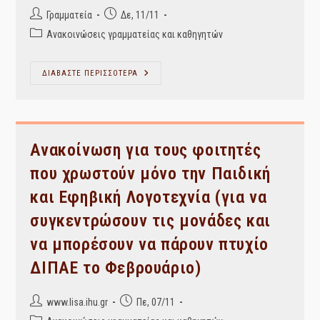
Post
Post
Γραμματεία
Δε, 11/11
author:
published:
Post
Ανακοινώσεις γραμματείας και καθηγητών
category:
Πρόγραμμα
ΔΙΑΒΑΣΤΕ ΠΕΡΙΣΣΟΤΕΡΑ
Οικονομικής
Ενίσχυσης
Επιμελών
Φοιτητών/
Τριών
Που
Ανήκουν
Ανακοίνωση για τους φοιτητές
Σε
Ευπαθείς
που χρωστούν μόνο την Παιδική
και Εφηβική Λογοτεχνία (για να
συγκεντρώσουν τις μονάδες και
να μπορέσουν να πάρουν πτυχίο
ΔΙΠΑΕ το Φεβρουάριο)
Post
Post
www.lisa.ihu.gr
Πε, 07/11
author:
published: