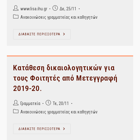
Post
Post
www.lisa.ihu.gr
Δε, 25/11
author:
published:
Post
Ανακοινώσεις γραμματείας και καθηγητών
category:
ΕΙΣΗΓΗΤΙΚΗ
ΔΙΑΒΑΣΤΕ ΠΕΡΙΣΣΟΤΕΡΑ
ΕΚΘΕΣΗ
ΓΙΑ
ΤΗΝ
ΠΡΟΣΛΗΨΗ
ΔΙΔΑΣΚΟΝΤΩΝ
ΒΑΣΕΙ
ΤΟΥ
Κατάθεση δικαιολογητικών για
Π.Δ.
407/80
τους Φοιτητές από Μετεγγραφή
2019-20.
Post
Post
Γραμματεία
Τε, 20/11
author:
published:
Post
Ανακοινώσεις γραμματείας και καθηγητών
category:
Κατάθεση
ΔΙΑΒΑΣΤΕ ΠΕΡΙΣΣΟΤΕΡΑ
Δικαιολογητικών
Για