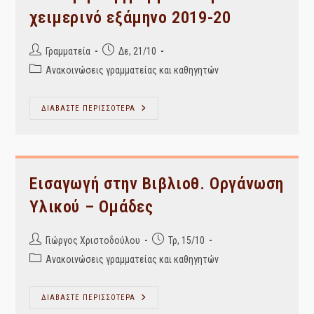
χειμερινό εξάμηνο 2019-20
Post
Post
Γραμματεία
Δε, 21/10
author:
published:
Post
Ανακοινώσεις γραμματείας και καθηγητών
category:
Διανομή
ΔΙΑΒΑΣΤΕ ΠΕΡΙΣΣΟΤΕΡΑ
Συγγραμμάτων
Για
Το
Χειμερινό
Εξάμηνο
2019-
20
Εισαγωγή στην Βιβλιοθ. Οργάνωση
Υλικού – Ομάδες
Post
Post
Γιώργος Χριστοδούλου
Τρ, 15/10
author:
published:
Post
Ανακοινώσεις γραμματείας και καθηγητών
category:
Εισαγωγή
ΔΙΑΒΑΣΤΕ ΠΕΡΙΣΣΟΤΕΡΑ
Στην