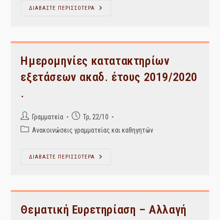
Γαλλικά
ΔΙΑΒΑΣΤΕ ΠΕΡΙΣΣΟΤΕΡΑ
Ι
&
Γαλλικά
ΙΙΙ
–
Πέμπτη
24/10
Ημερομηνίες κατατακτηρίων
Αναβολή
Μαθήματος
εξετάσεων ακαδ. έτους 2019/2020
.
Post
Post
Γραμματεία
Τρ, 22/10
author:
published:
Post
Ανακοινώσεις γραμματείας και καθηγητών
category:
Ημερομηνίες
ΔΙΑΒΑΣΤΕ ΠΕΡΙΣΣΟΤΕΡΑ
Κατατακτηρίων
Εξετάσεων
Ακαδ.
Έτους
2019/2020
.
Θεματική Ευρετηρίαση – Αλλαγή