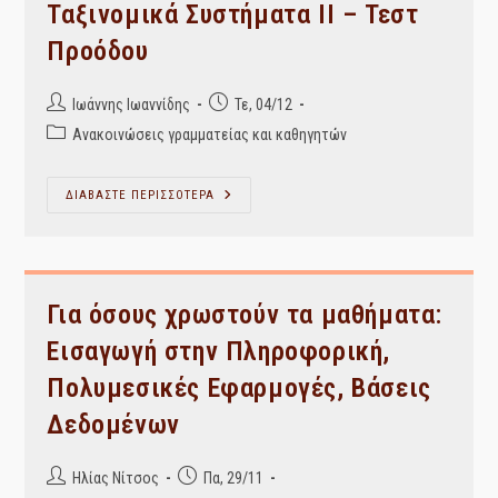
Προόδου
Ταξινομικά Συστήματα ΙΙ – Τεστ
Προόδου
Post
Post
Ιωάννης Ιωαννίδης
Τε, 04/12
author:
published:
Post
Ανακοινώσεις γραμματείας και καθηγητών
category:
Ταξινομικά
ΔΙΑΒΑΣΤΕ ΠΕΡΙΣΣΟΤΕΡΑ
Συστήματα
ΙΙ
–
Τεστ
Προόδου
Για όσους χρωστούν τα μαθήματα:
Εισαγωγή στην Πληροφορική,
Πολυμεσικές Εφαρμογές, Βάσεις
Δεδομένων
Post
Post
Ηλίας Νίτσος
Πα, 29/11