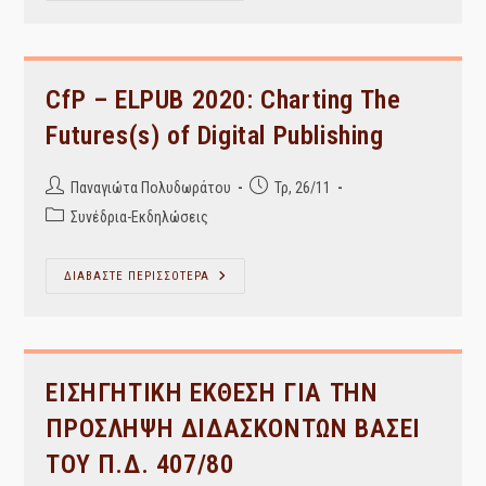
Για
Όσους
Χρωστούν
Τα
Μαθήματα
“Σχεδιασμός
CfP – ELPUB 2020: Charting The
Δικτυακών
Τόπων
Futures(s) of Digital Publishing
(Ε)”
Και
“Επικοινωνίες
–
Post
Post
Παναγιώτα Πολυδωράτου
Τρ, 26/11
Δίκτυα
author:
published:
(Ε)”
Post
Συνέδρια-Εκδηλώσεις
category:
CfP
ΔΙΑΒΑΣΤΕ ΠΕΡΙΣΣΟΤΕΡΑ
–
ELPUB
2020:
Charting
The
Futures(s)
Of
ΕΙΣΗΓΗΤΙΚΗ ΕΚΘΕΣΗ ΓΙΑ ΤΗΝ
Digital
Publishing
ΠΡΟΣΛΗΨΗ ΔΙΔΑΣΚΟΝΤΩΝ ΒΑΣΕΙ
ΤΟΥ Π.Δ. 407/80