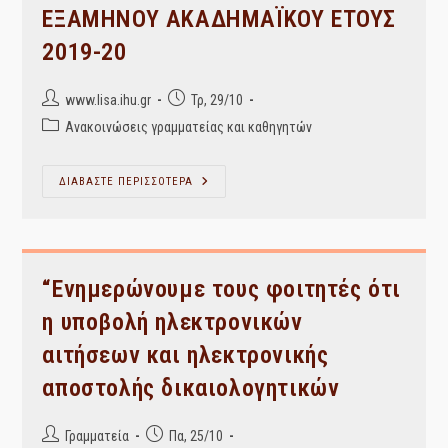
Σπουδών
ΕΞΑΜΗΝΟΥ ΑΚΑΔΗΜΑΪΚΟΥ ΕΤΟΥΣ
2019-20
Post
Post
www.lisa.ihu.gr
Τρ, 29/10
author:
published:
Post
Ανακοινώσεις γραμματείας και καθηγητών
category:
1η
ΔΙΑΒΑΣΤΕ ΠΕΡΙΣΣΟΤΕΡΑ
Υπενθύμιση
–
ΔΗΛΩΣΗ
ΜΑΘΗΜΑΤΩΝ
ΧΕΙΜΕΡΙΝΟΥ
ΕΞΑΜΗΝΟΥ
ΑΚΑΔΗΜΑΪΚΟΥ
“Ενημερώνουμε τους φοιτητές ότι
ΕΤΟΥΣ
2019-
η υποβολή ηλεκτρονικών
20
αιτήσεων και ηλεκτρονικής
αποστολής δικαιολογητικών
Post
Post
Γραμματεία
Πα, 25/10