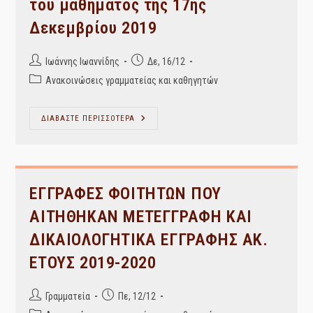
του μαθήματος της 17ης
Δεκεμβρίου 2019
Post
Post
Ιωάννης Ιωαννίδης
Δε, 16/12
author:
published:
Post
Ανακοινώσεις γραμματείας και καθηγητών
category:
Πληροφορία
ΔΙΑΒΑΣΤΕ ΠΕΡΙΣΣΟΤΕΡΑ
Και
Γνώση
–
Αναβολή
Του
Μαθήματος
Της
ΕΓΓΡΑΦΕΣ ΦΟΙΤΗΤΩΝ ΠΟΥ
17ης
Δεκεμβρίου
ΑΙΤΗΘΗΚΑΝ ΜΕΤΕΓΓΡΑΦΗ ΚΑΙ
2019
ΔΙΚΑΙΟΛΟΓΗΤΙΚΑ ΕΓΓΡΑΦΗΣ ΑΚ.
ΕΤΟΥΣ 2019-2020
Post
Post
Γραμματεία
Πε, 12/12
author:
published: