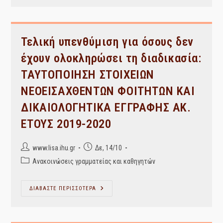
Βιβλιοθ.
Οργάνωση
Υλικού
–
Ομάδες
Τελική υπενθύμιση για όσους δεν
έχουν ολοκληρώσει τη διαδικασία:
ΤΑΥΤΟΠΟΙΗΣΗ ΣΤΟΙΧΕΙΩΝ
ΝΕΟΕΙΣΑΧΘΕΝΤΩΝ ΦΟΙΤΗΤΩΝ ΚΑΙ
ΔΙΚΑΙΟΛΟΓΗΤΙΚΑ ΕΓΓΡΑΦΗΣ ΑΚ.
ΕΤΟΥΣ 2019-2020
Post
Post
www.lisa.ihu.gr
Δε, 14/10
author:
published:
Post
Ανακοινώσεις γραμματείας και καθηγητών
category:
Τελική
ΔΙΑΒΑΣΤΕ ΠΕΡΙΣΣΟΤΕΡΑ
Υπενθύμιση
Για
Όσους
Δεν