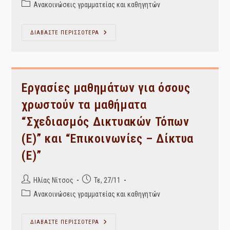
author:
published:
Post
Ανακοινώσεις γραμματείας και καθηγητών
category:
Για
ΔΙΑΒΑΣΤΕ ΠΕΡΙΣΣΟΤΕΡΑ
Όσους
Χρωστούν
Τα
Μαθήματα:
Εισαγωγή
Στην
Πληροφορική,
Εργασίες μαθημάτων για όσους
Πολυμεσικές
Εφαρμογές,
χρωστούν τα μαθήματα
Βάσεις
Δεδομένων
“Σχεδιασμός Δικτυακών Τόπων
(Ε)” και “Επικοινωνίες – Δίκτυα
(Ε)”
Post
Post
Ηλίας Νίτσος
Τε, 27/11
author:
published:
Post
Ανακοινώσεις γραμματείας και καθηγητών
category:
Εργασίες
ΔΙΑΒΑΣΤΕ ΠΕΡΙΣΣΟΤΕΡΑ
Μαθημάτων