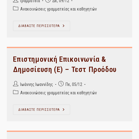
Post
Post
Γραμματεία
Δε, 09/12
author:
published:
Post
Ανακοινώσεις γραμματείας και καθηγητών
category:
ΣΙΤΙΣΗ
ΔΙΑΒΑΣΤΕ ΠΕΡΙΣΣΟΤΕΡΑ
ΦΟΙΤΗΤΩΝ
Επιστημονική Επικοινωνία &
Δημοσίευση (Ε) – Τεστ Προόδου
Post
Post
Ιωάννης Ιωαννίδης
Πε, 05/12
author:
published:
Post
Ανακοινώσεις γραμματείας και καθηγητών
category:
Επιστημονική
ΔΙΑΒΑΣΤΕ ΠΕΡΙΣΣΟΤΕΡΑ
Επικοινωνία
&
Δημοσίευση
(Ε)
–
Τεστ