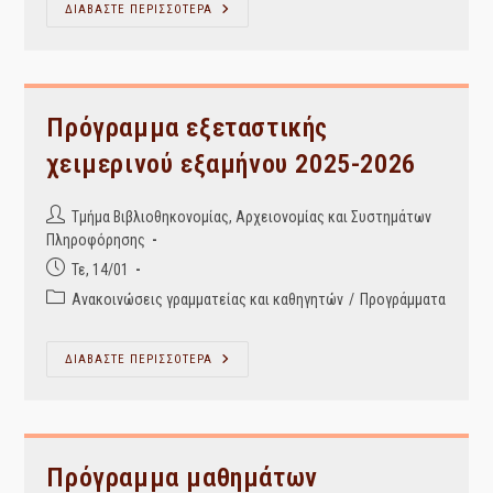
ΩΡΟΛΟΓΙΟ
ΔΙΑΒΑΣΤΕ ΠΕΡΙΣΣΟΤΕΡΑ
ΠΡΟΓΡΑΜΜΑ
ΜΑΘΗΜΑΤΩΝ
ΕΑΡΙΝΟΥ
ΕΞΑΜΗΝΟΥ
2025-
2026
Πρόγραμμα εξεταστικής
χειμερινού εξαμήνου 2025-2026
Post
Τμήμα Βιβλιοθηκονομίας, Αρχειονομίας και Συστημάτων
author:
Πληροφόρησης
Post
Τε, 14/01
published:
Post
Ανακοινώσεις γραμματείας και καθηγητών
/
Προγράμματα
category:
Πρόγραμμα
ΔΙΑΒΑΣΤΕ ΠΕΡΙΣΣΟΤΕΡΑ
Εξεταστικής
Χειμερινού
Εξαμήνου
2025-
2026
Πρόγραμμα μαθημάτων