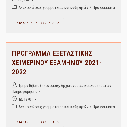
published:
Post
Ανακοινώσεις γραμματείας και καθηγητών
/
Προγράμματα
category:
ΠΡΟΓΡΑΜΜΑ
ΔΙΑΒΑΣΤΕ ΠΕΡΙΣΣΟΤΕΡΑ
ΕΞΕΤΑΣΤΙΚΗΣ
ΧΕΙΜΕΡΙΝΟΥ
ΕΞΑΜΗΝΟΥ
2021-
2022
–
1η
ΠΡΟΓΡΑΜΜΑ ΕΞΕΤΑΣΤΙΚΗΣ
ΤΡΟΠΟΠΟΙΗΣΗ
ΧΕΙΜΕΡΙΝΟΥ ΕΞΑΜΗΝΟΥ 2021-
2022
Post
Τμήμα Βιβλιοθηκονομίας, Αρχειονομίας και Συστημάτων
author:
Πληροφόρησης
Post
Τρ, 18/01
published:
Post
Ανακοινώσεις γραμματείας και καθηγητών
/
Προγράμματα
category:
ΠΡΟΓΡΑΜΜΑ
ΔΙΑΒΑΣΤΕ ΠΕΡΙΣΣΟΤΕΡΑ
ΕΞΕΤΑΣΤΙΚΗΣ