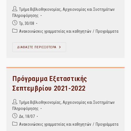
Post
Τμήμα Βιβλιοθηκονομίας, Αρχειονομίας και Συστημάτων
author:
Πληροφόρησης
Post
Τρ, 30/08
published:
Post
Ανακοινώσεις γραμματείας και καθηγητών
/
Προγράμματα
category:
Πρόγραμμα
ΔΙΑΒΑΣΤΕ ΠΕΡΙΣΣΟΤΕΡΑ
Εξεταστικής
Σεπτεμβρίου
2021-
2022
Με
Αίθουσες
Πρόγραμμα Εξεταστικής
Σεπτεμβρίου 2021-2022
Post
Τμήμα Βιβλιοθηκονομίας, Αρχειονομίας και Συστημάτων
author:
Πληροφόρησης
Post
Δε, 18/07
published:
Post
Ανακοινώσεις γραμματείας και καθηγητών
/
Προγράμματα
category: