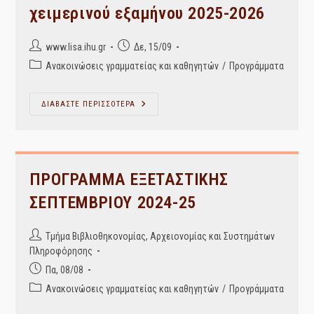
χειμερινού εξαμήνου 2025-2026
Post
Post
www.lisa.ihu.gr
Δε, 15/09
author:
published:
Post
Ανακοινώσεις γραμματείας και καθηγητών
/
Προγράμματα
category:
Πρόγραμμα
ΔΙΑΒΑΣΤΕ ΠΕΡΙΣΣΟΤΕΡΑ
Μαθημάτων
Χειμερινού
Εξαμήνου
2025-
2026
ΠΡΟΓΡΑΜΜΑ ΕΞΕΤΑΣΤΙΚΗΣ
ΣΕΠΤΕΜΒΡΙΟΥ 2024-25
Post
Τμήμα Βιβλιοθηκονομίας, Αρχειονομίας και Συστημάτων
author:
Πληροφόρησης
Post
Πα, 08/08
published:
Post
Ανακοινώσεις γραμματείας και καθηγητών
/
Προγράμματα
category: