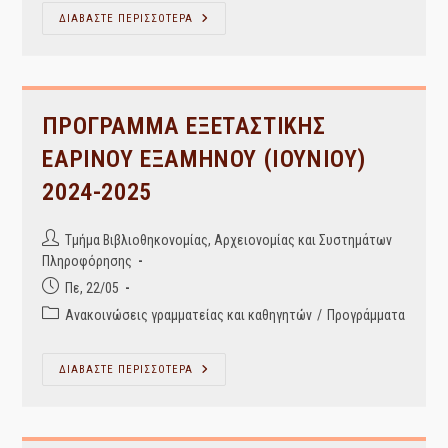
ΠΡΟΓΡΑΜΜΑ
ΔΙΑΒΑΣΤΕ ΠΕΡΙΣΣΟΤΕΡΑ
ΕΞΕΤΑΣΤΙΚΗΣ
ΣΕΠΤΕΜΒΡΙΟΥ
2024-
25
ΠΡΟΓΡΑΜΜΑ ΕΞΕΤΑΣΤΙΚΗΣ
ΕΑΡΙΝΟΥ ΕΞΑΜΗΝΟΥ (ΙΟΥΝΙΟΥ)
2024-2025
Post
Τμήμα Βιβλιοθηκονομίας, Αρχειονομίας και Συστημάτων
author:
Πληροφόρησης
Post
Πε, 22/05
published:
Post
Ανακοινώσεις γραμματείας και καθηγητών
/
Προγράμματα
category:
ΠΡΟΓΡΑΜΜΑ
ΔΙΑΒΑΣΤΕ ΠΕΡΙΣΣΟΤΕΡΑ
ΕΞΕΤΑΣΤΙΚΗΣ
ΕΑΡΙΝΟΥ
ΕΞΑΜΗΝΟΥ
(ΙΟΥΝΙΟΥ)
2024-