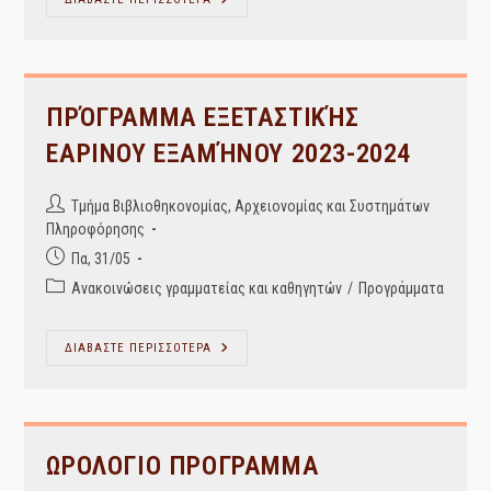
ΠΡΟΓΡΑΜΜΑ
ΕΞΕΤΑΣΤΙΚΗΣ
ΣΕΠΤΕΜΒΡΙΟΥ
2024
ΠΡΌΓΡΑΜΜΑ ΕΞΕΤΑΣΤΙΚΉΣ
ΕΑΡΙΝΟΥ ΕΞΑΜΉΝΟΥ 2023-2024
Post
Τμήμα Βιβλιοθηκονομίας, Αρχειονομίας και Συστημάτων
author:
Πληροφόρησης
Post
Πα, 31/05
published:
Post
Ανακοινώσεις γραμματείας και καθηγητών
/
Προγράμματα
category:
ΠΡΌΓΡΑΜΜΑ
ΔΙΑΒΑΣΤΕ ΠΕΡΙΣΣΟΤΕΡΑ
ΕΞΕΤΑΣΤΙΚΉΣ
ΕΑΡΙΝΟΥ
ΕΞΑΜΉΝΟΥ
2023-
2024
ΩΡΟΛΟΓΙΟ ΠΡΟΓΡΑΜΜΑ