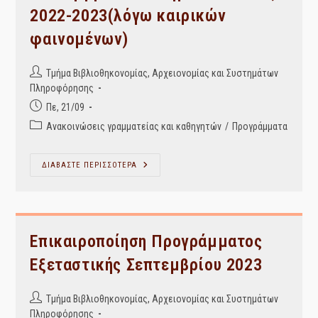
2022-2023(λόγω καιρικών
φαινομένων)
Post
Τμήμα Βιβλιοθηκονομίας, Αρχειονομίας και Συστημάτων
author:
Πληροφόρησης
Post
Πε, 21/09
published:
Post
Ανακοινώσεις γραμματείας και καθηγητών
/
Προγράμματα
category:
Πρόγραμμα
ΔΙΑΒΑΣΤΕ ΠΕΡΙΣΣΟΤΕΡΑ
Εξεταστικής
Σεπτεμβρίου
Ακαδημαικού
Έτους
2022-
2023(λόγω
Καιρικών
Επικαιροποίηση Προγράμματος
Φαινομένων)
Εξεταστικής Σεπτεμβρίου 2023
Post
Τμήμα Βιβλιοθηκονομίας, Αρχειονομίας και Συστημάτων
author:
Πληροφόρησης