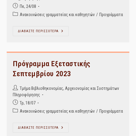
Post
Πε, 24/08
published:
Post
Ανακοινώσεις γραμματείας και καθηγητών
/
Προγράμματα
category:
Επικαιροποίηση
ΔΙΑΒΑΣΤΕ ΠΕΡΙΣΣΟΤΕΡΑ
Προγράμματος
Εξεταστικής
Σεπτεμβρίου
2023
Πρόγραμμα Εξεταστικής
Σεπτεμβρίου 2023
Post
Τμήμα Βιβλιοθηκονομίας, Αρχειονομίας και Συστημάτων
author:
Πληροφόρησης
Post
Τρ, 18/07
published:
Post
Ανακοινώσεις γραμματείας και καθηγητών
/
Προγράμματα
category:
Πρόγραμμα
ΔΙΑΒΑΣΤΕ ΠΕΡΙΣΣΟΤΕΡΑ
Εξεταστικής