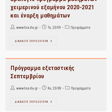
χειμερινού εξαμήνου 2020-2021
και έναρξη μαθημάτων
Post
Post
Post
www.lisa.ihu.gr
Τε, 23/09
Προγράμματα
author:
published:
category:
Ωρολόγιο
ΔΙΑΒΑΣΤΕ ΠΕΡΙΣΣΟΤΕΡΑ
Πρόγραμμα
Μαθημάτων
Χειμερινού
Εξαμήνου
2020-
2021
Και
Πρόγραμμα εξεταστικής
Έναρξη
Μαθημάτων
Σεπτεμβρίου
Post
Post
Post
www.lisa.ihu.gr
Κυ, 23/08
Προγράμματα
author:
published:
category:
Πρόγραμμα
ΔΙΑΒΑΣΤΕ ΠΕΡΙΣΣΟΤΕΡΑ
Εξεταστικής
Σεπτεμβρίου