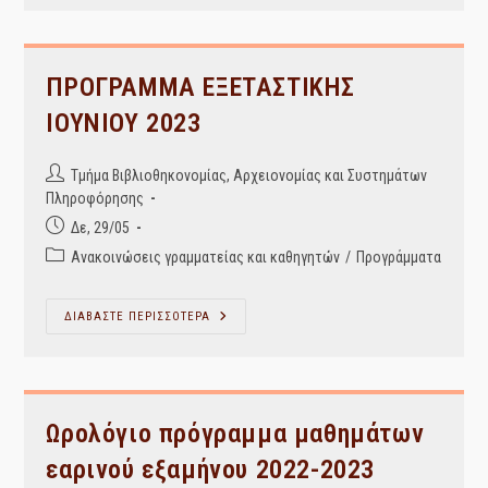
Σεπτεμβρίου
2023
ΠΡΟΓΡΑΜΜΑ ΕΞΕΤΑΣΤΙΚΗΣ
ΙΟΥΝΙΟΥ 2023
Post
Τμήμα Βιβλιοθηκονομίας, Αρχειονομίας και Συστημάτων
author:
Πληροφόρησης
Post
Δε, 29/05
published:
Post
Ανακοινώσεις γραμματείας και καθηγητών
/
Προγράμματα
category:
ΠΡΟΓΡΑΜΜΑ
ΔΙΑΒΑΣΤΕ ΠΕΡΙΣΣΟΤΕΡΑ
ΕΞΕΤΑΣΤΙΚΗΣ
ΙΟΥΝΙΟΥ
2023
Ωρολόγιο πρόγραμμα μαθημάτων
εαρινού εξαμήνου 2022-2023