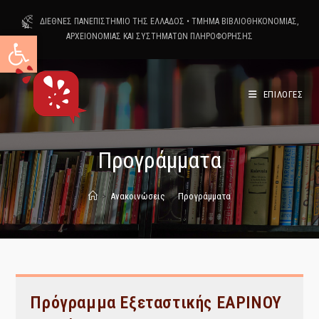
Skip
ΔΙΕΘΝΕΣ ΠΑΝΕΠΙΣΤΗΜΙΟ ΤΗΣ ΕΛΛΑΔΟΣ
•
ΤΜΗΜΑ ΒΙΒΛΙΟΘΗΚΟΝΟΜΙΑΣ,
to
Ανοίξτε τη γραμμή εργαλείων
ΑΡΧΕΙΟΝΟΜΙΑΣ ΚΑΙ ΣΥΣΤΗΜΑΤΩΝ ΠΛΗΡΟΦΟΡΗΣΗΣ
content
ΕΠΙΛΟΓΕΣ
Προγράμματα
>
Ανακοινώσεις
>
Προγράμματα
Πρόγραμμα Εξεταστικής ΕΑΡΙΝΟΥ