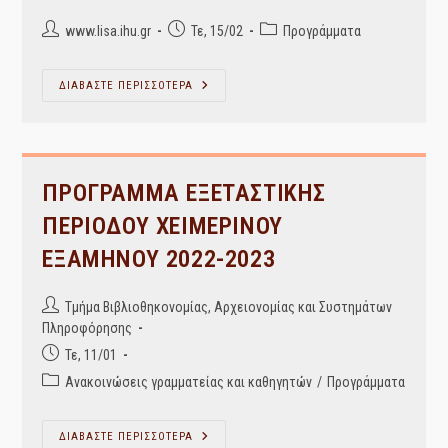
Post
Post
Post
www.lisa.ihu.gr
Τε, 15/02
Προγράμματα
author:
published:
category:
Ωρολόγιο
ΔΙΑΒΑΣΤΕ ΠΕΡΙΣΣΟΤΕΡΑ
Πρόγραμμα
Μαθημάτων
Εαρινού
Εξαμήνου
2022-
2023
ΠΡΟΓΡΑΜΜΑ ΕΞΕΤΑΣΤΙΚΗΣ
ΠΕΡΙΟΔΟΥ ΧΕΙΜΕΡΙΝΟΥ
ΕΞΑΜΗΝΟΥ 2022-2023
Post
Τμήμα Βιβλιοθηκονομίας, Αρχειονομίας και Συστημάτων
author:
Πληροφόρησης
Post
Τε, 11/01
published:
Post
Ανακοινώσεις γραμματείας και καθηγητών
/
Προγράμματα
category:
ΠΡΟΓΡΑΜΜΑ
ΔΙΑΒΑΣΤΕ ΠΕΡΙΣΣΟΤΕΡΑ