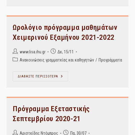
ΧΕΙΜΕΡΙΝΟΥ
ΕΞΑΜΗΝΟΥ
2021-
2022
Ωρολόγιο πρόγραμμα μαθημάτων
Χειμερινού Εξαμήνου 2021-2022
Post
Post
www.lisa.ihu.gr
Δε, 15/11
author:
published:
Post
Ανακοινώσεις γραμματείας και καθηγητών
/
Προγράμματα
category:
Ωρολόγιο
ΔΙΑΒΑΣΤΕ ΠΕΡΙΣΣΟΤΕΡΑ
Πρόγραμμα
Μαθημάτων
Χειμερινού
Εξαμήνου
2021-
2022
Πρόγραμμα Εξεταστικής
Σεπτεμβρίου 2020-21
Post
Post
Αριστείδης Ντόμπρος
Πα, 30/07