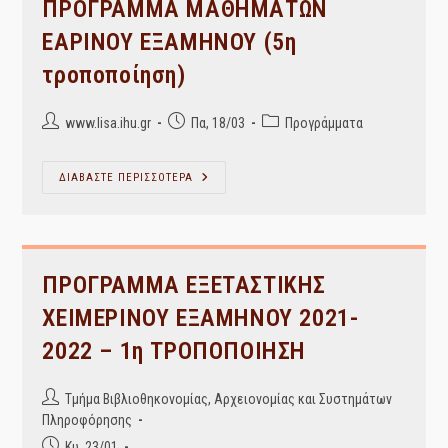
ΠΡΟΓΡΑΜΜΑ ΜΑΘΗΜΑΤΩΝ
ΕΑΡΙΝΟΥ ΕΞΑΜΗΝΟΥ (5η
τροποποίηση)
Post
Post
Post
www.lisa.ihu.gr
Πα, 18/03
Προγράμματα
author:
published:
category:
ΠΡΟΓΡΑΜΜΑ
ΔΙΑΒΑΣΤΕ ΠΕΡΙΣΣΟΤΕΡΑ
ΜΑΘΗΜΑΤΩΝ
ΕΑΡΙΝΟΥ
ΕΞΑΜΗΝΟΥ
(5η
Τροποποίηση)
ΠΡΟΓΡΑΜΜΑ ΕΞΕΤΑΣΤΙΚΗΣ
ΧΕΙΜΕΡΙΝΟΥ ΕΞΑΜΗΝΟΥ 2021-
2022 – 1η ΤΡΟΠΟΠΟΙΗΣΗ
Post
Τμήμα Βιβλιοθηκονομίας, Αρχειονομίας και Συστημάτων
author:
Πληροφόρησης
Post
Κυ, 23/01