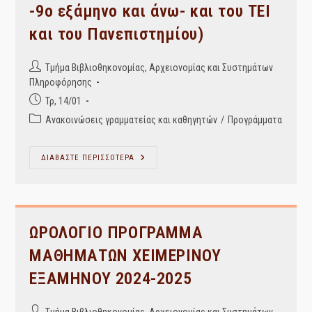
-9ο εξάμηνο και άνω- και του ΤΕΙ
και του Πανεπιστημίου)
Post
Τμήμα Βιβλιοθηκονομίας, Αρχειονομίας και Συστημάτων
author:
Πληροφόρησης
Post
Τρ, 14/01
published:
Post
Ανακοινώσεις γραμματείας και καθηγητών
/
Προγράμματα
category:
Πρόγραμμα
ΔΙΑΒΑΣΤΕ ΠΕΡΙΣΣΟΤΕΡΑ
Εξεταστικής
Χειμερινού
Εξαμήνου
2024-
2025
(ΣΗΜΕΙΩΣΗ:
Η
ΩΡΟΛΟΓΙΟ ΠΡΟΓΡΑΜΜΑ
Εμβόλιμη
Αφορά
ΜΑΘΗΜΑΤΩΝ ΧΕΙΜΕΡΙΝΟΥ
Όλους
Τους
ΕΞΑΜΗΝΟΥ 2024-2025
Φοιτητές
Επί
Πτυχίω
-9ο
Post