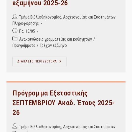
εξαμήνου 2025-26
Post
Τμήμα Βιβλιοθηκονομίας, Αρχειονομίας και Συστημάτων
author:
Πληροφόρησης
Post
Πα, 15/05
published:
Post
Ανακοινώσεις γραμματείας και καθηγητών
/
category:
Προγράμματα
/
Τρέχον εξάμηνο
Πρόγραμμα
ΔΙΑΒΑΣΤΕ ΠΕΡΙΣΣΟΤΕΡΑ
Εξεταστικής
ΕΑΡΙΝΟΥ
Εξαμήνου
2025-
26
Πρόγραμμα Εξεταστικής
ΣΕΠΤΕΜΒΡΙΟΥ Ακαδ. Έτους 2025-
26
Post
Τμήμα Βιβλιοθηκονομίας, Αρχειονομίας και Συστημάτων