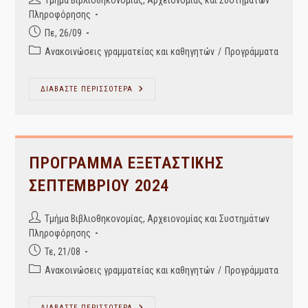
Τμήμα Βιβλιοθηκονομίας, Αρχειονομίας και Συστημάτων
Εξάμηνο
Και
author:
Πληροφόρησης
Άνω-
Και
Post
Πε, 26/09
Του
published:
Post
ΤΕΙ
Ανακοινώσεις γραμματείας και καθηγητών
/
Προγράμματα
Και
category:
Του
Πανεπιστημίου)
ΩΡΟΛΟΓΙΟ
ΔΙΑΒΑΣΤΕ ΠΕΡΙΣΣΟΤΕΡΑ
ΠΡΟΓΡΑΜΜΑ
ΜΑΘΗΜΑΤΩΝ
ΧΕΙΜΕΡΙΝΟΥ
ΕΞΑΜΗΝΟΥ
2024-
2025
ΠΡΟΓΡΑΜΜΑ ΕΞΕΤΑΣΤΙΚΗΣ
ΣΕΠΤΕΜΒΡΙΟΥ 2024
Post
Τμήμα Βιβλιοθηκονομίας, Αρχειονομίας και Συστημάτων
author:
Πληροφόρησης
Post
Τε, 21/08
published:
Post
Ανακοινώσεις γραμματείας και καθηγητών
/
Προγράμματα
category:
ΔΙΑΒΑΣΤΕ ΠΕΡΙΣΣΟΤΕΡΑ