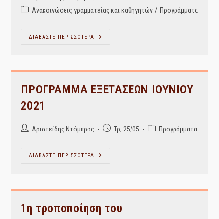
author:
published:
Post
Ανακοινώσεις γραμματείας και καθηγητών
/
Προγράμματα
category:
Πρόγραμμα
ΔΙΑΒΑΣΤΕ ΠΕΡΙΣΣΟΤΕΡΑ
Εξεταστικής
Σεπτεμβρίου
2020-
21
ΠΡΟΓΡΑΜΜΑ ΕΞΕΤΑΣΕΩΝ ΙΟΥΝΙΟΥ
2021
Post
Post
Post
Αριστείδης Ντόμπρος
Τρ, 25/05
Προγράμματα
author:
published:
category:
ΠΡΟΓΡΑΜΜΑ
ΔΙΑΒΑΣΤΕ ΠΕΡΙΣΣΟΤΕΡΑ
ΕΞΕΤΑΣΕΩΝ
ΙΟΥΝΙΟΥ
2021
1η τροποποίηση του