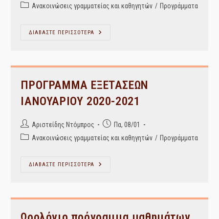
author:
published:
Post
Ανακοινώσεις γραμματείας και καθηγητών
/
Προγράμματα
category:
ΝΕΟ
ΔΙΑΒΑΣΤΕ ΠΕΡΙΣΣΟΤΕΡΑ
ΠΡΟΓΡΑΜΜΑ
ΕΞΕΤΑΣΕΩΝ
ΧΕΙΜΕΡΙΝΟΥ
ΕΞΑΜΗΝΟΥ
2020-
2021
ΠΡΟΓΡΑΜΜΑ ΕΞΕΤΑΣΕΩΝ
ΙΑΝΟΥΑΡΙΟΥ 2020-2021
Post
Post
Αριστείδης Ντόμπρος
Πα, 08/01
author:
published:
Post
Ανακοινώσεις γραμματείας και καθηγητών
/
Προγράμματα
category:
ΠΡΟΓΡΑΜΜΑ
ΔΙΑΒΑΣΤΕ ΠΕΡΙΣΣΟΤΕΡΑ
ΕΞΕΤΑΣΕΩΝ
ΙΑΝΟΥΑΡΙΟΥ
2020-
2021
Ωρολόγιο πρόγραμμα μαθημάτων