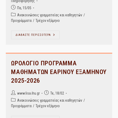
author:
Πληροφόρησης
Post
Πα, 15/05
published:
Post
Ανακοινώσεις γραμματείας και καθηγητών
/
category:
Προγράμματα
/
Τρέχον εξάμηνο
Πρόγραμμα
ΔΙΑΒΑΣΤΕ ΠΕΡΙΣΣΟΤΕΡΑ
Εξεταστικής
ΣΕΠΤΕΜΒΡΙΟΥ
Ακαδ.
Έτους
2025-
26
ΩΡΟΛΟΓΙΟ ΠΡΟΓΡΑΜΜΑ
ΜΑΘΗΜΑΤΩΝ ΕΑΡΙΝΟΥ ΕΞΑΜΗΝΟΥ
2025-2026
Post
Post
www.lisa.ihu.gr
Τε, 18/02
author:
published:
Post
Ανακοινώσεις γραμματείας και καθηγητών
/
category:
Προγράμματα
/
Τρέχον εξάμηνο