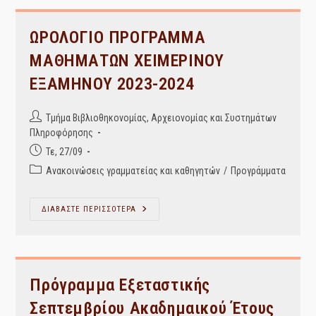
ΩΡΟΛΟΓΙΟ ΠΡΟΓΡΑΜΜΑ
ΜΑΘΗΜΑΤΩΝ ΧΕΙΜΕΡΙΝΟΥ
ΕΞΑΜΗΝΟΥ 2023-2024
Post
Τμήμα Βιβλιοθηκονομίας, Αρχειονομίας και Συστημάτων
author:
Πληροφόρησης
Post
Τε, 27/09
published:
Post
Ανακοινώσεις γραμματείας και καθηγητών
/
Προγράμματα
category:
ΩΡΟΛΟΓΙΟ
ΔΙΑΒΑΣΤΕ ΠΕΡΙΣΣΟΤΕΡΑ
ΠΡΟΓΡΑΜΜΑ
ΜΑΘΗΜΑΤΩΝ
ΧΕΙΜΕΡΙΝΟΥ
ΕΞΑΜΗΝΟΥ
2023-
2024
Πρόγραμμα Εξεταστικής
Σεπτεμβρίου Ακαδημαικού Έτους