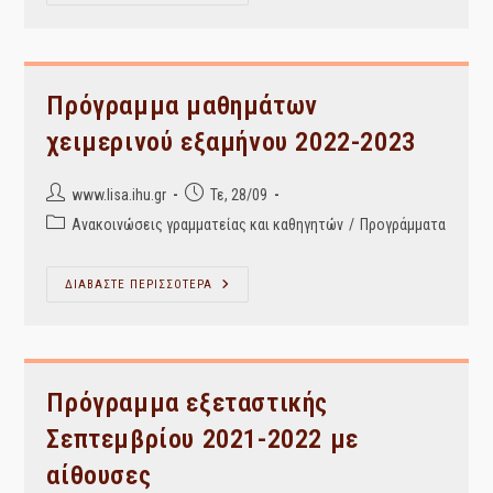
ΕΞΕΤΑΣΤΙΚΗΣ
ΠΕΡΙΟΔΟΥ
ΧΕΙΜΕΡΙΝΟΥ
ΕΞΑΜΗΝΟΥ
2022-
2023
Πρόγραμμα μαθημάτων
χειμερινού εξαμήνου 2022-2023
Post
Post
www.lisa.ihu.gr
Τε, 28/09
author:
published:
Post
Ανακοινώσεις γραμματείας και καθηγητών
/
Προγράμματα
category:
Πρόγραμμα
ΔΙΑΒΑΣΤΕ ΠΕΡΙΣΣΟΤΕΡΑ
Μαθημάτων
Χειμερινού
Εξαμήνου
2022-
2023
Πρόγραμμα εξεταστικής
Σεπτεμβρίου 2021-2022 με
αίθουσες