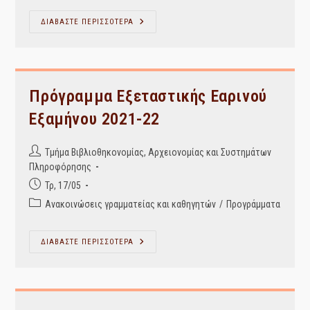
Πρόγραμμα
ΔΙΑΒΑΣΤΕ ΠΕΡΙΣΣΟΤΕΡΑ
Εξεταστικής
Σεπτεμβρίου
2021-
2022
Πρόγραμμα Εξεταστικής Εαρινού
Εξαμήνου 2021-22
Post
Τμήμα Βιβλιοθηκονομίας, Αρχειονομίας και Συστημάτων
author:
Πληροφόρησης
Post
Τρ, 17/05
published:
Post
Ανακοινώσεις γραμματείας και καθηγητών
/
Προγράμματα
category:
Πρόγραμμα
ΔΙΑΒΑΣΤΕ ΠΕΡΙΣΣΟΤΕΡΑ
Εξεταστικής
Εαρινού
Εξαμήνου
2021-
22