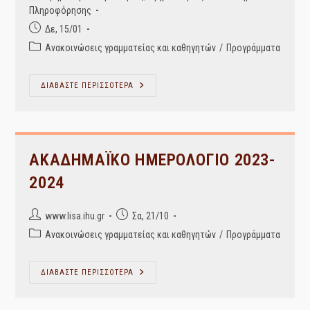
author:
Πληροφόρησης
Post
Δε, 15/01
published:
Post
Ανακοινώσεις γραμματείας και καθηγητών
/
Προγράμματα
category:
ΠΡΟΓΡΑΜΜΑ
ΔΙΑΒΑΣΤΕ ΠΕΡΙΣΣΟΤΕΡΑ
ΕΞΕΤΑΣΤΙΚΗΣ
ΧΕΙΜΕΡΙΝΟΥ
ΕΞΑΜΗΝΟΥ
2023-
2024
ΑΚΑΔΗΜΑΪΚΟ ΗΜΕΡΟΛΟΓΙΟ 2023-
2024
Post
Post
www.lisa.ihu.gr
Σα, 21/10
author:
published:
Post
Ανακοινώσεις γραμματείας και καθηγητών
/
Προγράμματα
category:
ΑΚΑΔΗΜΑΪΚΟ
ΔΙΑΒΑΣΤΕ ΠΕΡΙΣΣΟΤΕΡΑ
ΗΜΕΡΟΛΟΓΙΟ
2023-
2024