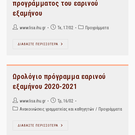
προγράμματος του εαρινού
εξαμήνου
Post
Post
Post
www.lisa.ihu.gr
Τε, 17/02
Προγράμματα
author:
published:
category:
1η
ΔΙΑΒΑΣΤΕ ΠΕΡΙΣΣΟΤΕΡΑ
Τροποποίηση
Του
Προγράμματος
Του
Εαρινού
Εξαμήνου
Ωρολόγιο πρόγραμμα εαρινού
εξαμήνου 2020-2021
Post
Post
www.lisa.ihu.gr
Τρ, 16/02
author:
published:
Post
Ανακοινώσεις γραμματείας και καθηγητών
/
Προγράμματα
category:
Ωρολόγιο
ΔΙΑΒΑΣΤΕ ΠΕΡΙΣΣΟΤΕΡΑ
Πρόγραμμα
Εαρινού