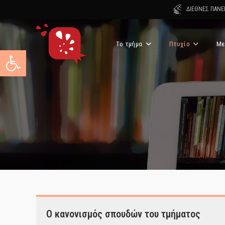
Skip
ΔΙΕΘΝΕΣ ΠΑΝΕ
to
content
Το τμήμα
Πτυχίο
Με
Ανοίξτε τη γραμμή εργαλείων
Ο κανονισμός σπουδών του τμήματος