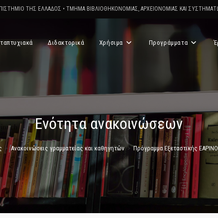
ΠΙΣΤΗΜΙΟ ΤΗΣ ΕΛΛΑΔΟΣ
•
ΤΜΗΜΑ ΒΙΒΛΙΟΘΗΚΟΝΟΜΙΑΣ, ΑΡΧΕΙΟΝΟΜΙΑΣ ΚΑΙ ΣΥΣΤΗΜΑ
ταπτυχιακά
Διδακτορικά
Χρήσιμα
Προγράμματα
Έ
Ενότητα ανακοινώσεων
ς
>
Ανακοινώσεις γραμματείας και καθηγητών
>
Πρόγραμμα Εξεταστικής ΕΑΡΙΝΟ