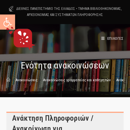
Skip
ΔΙΕΘΝΕΣ ΠΑΝΕΠΙΣΤΗΜΙΟ ΤΗΣ ΕΛΛΑΔΟΣ
•
ΤΜΗΜΑ ΒΙΒΛΙΟΘΗΚΟΝΟΜΙΑΣ,
to
Ανοίξτε τη γραμμή εργαλείων
ΑΡΧΕΙΟΝΟΜΙΑΣ ΚΑΙ ΣΥΣΤΗΜΑΤΩΝ ΠΛΗΡΟΦΟΡΗΣΗΣ
content
ΕΠΙΛΟΓΕΣ
Ενότητα ανακοινώσεων
>
Ανακοινώσεις
>
Ανακοινώσεις γραμματείας και καθηγητών
>
Ανάκτησ
Ανάκτηση Πληροφοριών /
Ανακοίνωση για