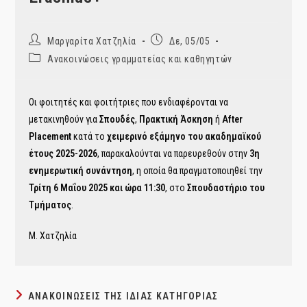
Post
Post
Μαργαρίτα Χατζηλία
Δε, 05/05
author:
published:
Post
Ανακοινώσεις γραμματείας και καθηγητών
category:
Οι φοιτητές και φοιτήτριες που ενδιαφέρονται να
μετακινηθούν για
Σπουδές
,
Πρακτική Άσκηση
ή
After
Placement
κατά το
χειμερινό εξάμηνο του ακαδημαϊκού
έτους 2025-2026
, παρακαλούνται να παρευρεθούν στην
3η
ενημερωτική συνάντηση
, η οποία θα πραγματοποιηθεί την
Τρίτη 6 Μαΐου 2025 και ώρα 11:30
, στο
Σπουδαστήριο του
Τμήματος
.
M. Χατζηλία
ΑΝΑΚΟΙΝΏΣΕΙΣ ΤΗΣ ΊΔΙΑΣ ΚΑΤΗΓΟΡΊΑΣ