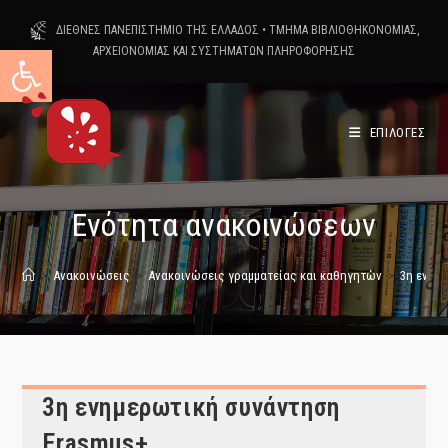
Skip
ΔΙΕΘΝΕΣ ΠΑΝΕΠΙΣΤΗΜΙΟ ΤΗΣ ΕΛΛΑΔΟΣ
•
ΤΜΗΜΑ ΒΙΒΛΙΟΘΗΚΟΝΟΜΙΑΣ,
to
Ανοίξτε τη γραμμή εργαλείων
ΑΡΧΕΙΟΝΟΜΙΑΣ ΚΑΙ ΣΥΣΤΗΜΑΤΩΝ ΠΛΗΡΟΦΟΡΗΣΗΣ
content
ΕΠΙΛΟΓΕΣ
Ενότητα ανακοινώσεων
>
Ανακοινώσεις
>
Ανακοινώσεις γραμματείας και καθηγητών
>
3η ενημ
3η ενημερωτική συνάντηση
Erasmus+