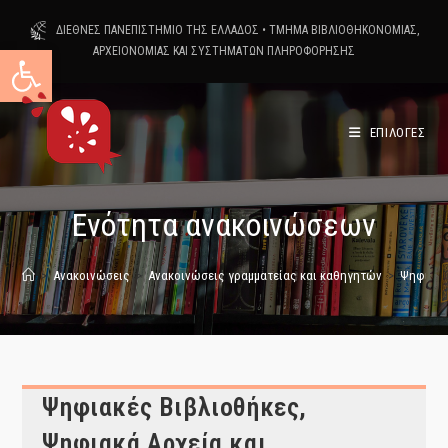
Skip
ΔΙΕΘΝΕΣ ΠΑΝΕΠΙΣΤΗΜΙΟ ΤΗΣ ΕΛΛΑΔΟΣ
•
ΤΜΗΜΑ ΒΙΒΛΙΟΘΗΚΟΝΟΜΙΑΣ,
to
Ανοίξτε τη γραμμή εργαλείων
ΑΡΧΕΙΟΝΟΜΙΑΣ ΚΑΙ ΣΥΣΤΗΜΑΤΩΝ ΠΛΗΡΟΦΟΡΗΣΗΣ
content
ΕΠΙΛΟΓΕΣ
Ενότητα ανακοινώσεων
>
Ανακοινώσεις
>
Ανακοινώσεις γραμματείας και καθηγητών
>
Ψηφιακές
Ψηφιακές Βιβλιοθήκες,
Ψηφιακά Αρχεία και