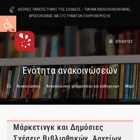
Skip
ΔΙΕΘΝΕΣ ΠΑΝΕΠΙΣΤΗΜΙΟ ΤΗΣ ΕΛΛΑΔΟΣ
•
ΤΜΗΜΑ ΒΙΒΛΙΟΘΗΚΟΝΟΜΙΑΣ,
to
Ανοίξτε τη γραμμή εργαλείων
ΑΡΧΕΙΟΝΟΜΙΑΣ ΚΑΙ ΣΥΣΤΗΜΑΤΩΝ ΠΛΗΡΟΦΟΡΗΣΗΣ
content
ΕΠΙΛΟΓΕΣ
Ενότητα ανακοινώσεων
>
Ανακοινώσεις
>
Ανακοινώσεις γραμματείας και καθηγητών
>
Μάρκετι
Μάρκετινγκ και Δημόσιες
Σχέσεις Βιβλιοθηκών, Αρχείων