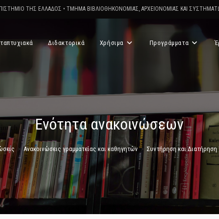
ΠΙΣΤΗΜΙΟ ΤΗΣ ΕΛΛΑΔΟΣ
•
ΤΜΗΜΑ ΒΙΒΛΙΟΘΗΚΟΝΟΜΙΑΣ, ΑΡΧΕΙΟΝΟΜΙΑΣ ΚΑΙ ΣΥΣΤΗΜΑ
ταπτυχιακά
Διδακτορικά
Χρήσιμα
Προγράμματα
Έ
Ενότητα ανακοινώσεων
ώσεις
>
Ανακοινώσεις γραμματείας και καθηγητών
>
Συντήρηση και Διατήρηση 