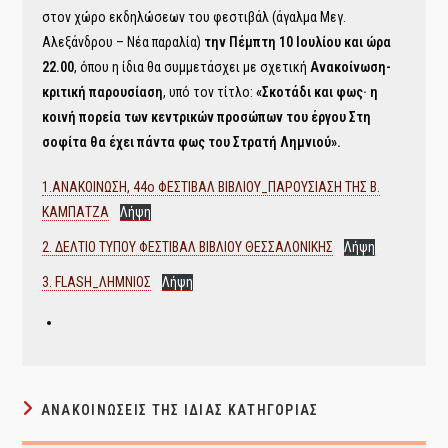
στον χώρο εκδηλώσεων του φεστιβάλ (άγαλμα Μεγ.
Αλεξάνδρου – Νέα παραλία)
την Πέμπτη 10 Ιουλίου και ώρα
22.00
, όπου η ίδια θα συμμετάσχει με σχετική
Ανακοίνωση-
κριτική παρουσίαση
, υπό τον τίτλο:
«Σκοτάδι και φως· η
κοινή πορεία των κεντρικών προσώπων του έργου Στη
σοφίτα θα έχει πάντα φως του Στρατή Λημνιού».
1.ΑΝΑΚΟΙΝΩΣΗ, 44ο ΦΕΣΤΙΒΑΛ ΒΙΒΛΙΟΥ_ΠΑΡΟΥΣΙΑΣΗ ΤΗΣ Β.
ΚΑΜΠΑΤΖΑ
Λήψη
2. ΔΕΛΤΙΟ ΤΥΠΟΥ ΦΕΣΤΙΒΑΛ ΒΙΒΛΙΟΥ ΘΕΣΣΑΛΟΝΙΚΗΣ
Λήψη
3. FLASH_ΛΗΜΝΙΟΣ
Λήψη
ΑΝΑΚΟΙΝΏΣΕΙΣ ΤΗΣ ΊΔΙΑΣ ΚΑΤΗΓΟΡΊΑΣ