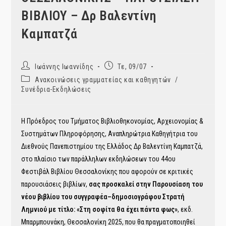
ΒΙΒΛΙΟΥ – Δρ Βαλεντίνη
Καμπατζά
Post
Post
Ιωάννης Ιωαννίδης
Τε, 09/07
author:
published:
Post
Ανακοινώσεις γραμματείας και καθηγητών
/
category:
Συνέδρια-Εκδηλώσεις
Η Πρόεδρος του Τμήματος Βιβλιοθηκονομίας, Αρχειονομίας &
Συστημάτων Πληροφόρησης, Αναπληρώτρια Καθηγήτρια του
Διεθνούς Πανεπιστημίου της Ελλάδος Δρ Βαλεντίνη Καμπατζά,
στο πλαίσιο των παράλληλων εκδηλώσεων του 44ου
Φεστιβάλ Βιβλίου Θεσσαλονίκης που αφορούν σε κριτικές
παρουσιάσεις βιβλίων,
σας προσκαλεί στην Παρουσίαση του
νέου βιβλίου του συγγραφέα–δημοσιογράφου Στρατή
Λημνιού με τίτλο: «Στη σοφίτα θα έχει πάντα φως»
, εκδ.
Μπαρμπουνάκη, Θεσσαλονίκη 2025, που θα πραγματοποιηθεί