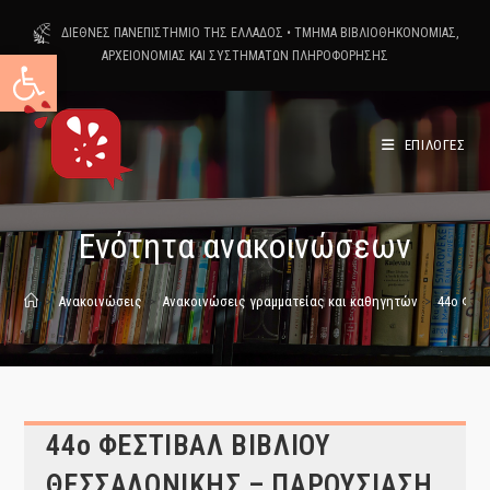
Skip
ΔΙΕΘΝΕΣ ΠΑΝΕΠΙΣΤΗΜΙΟ ΤΗΣ ΕΛΛΑΔΟΣ
•
ΤΜΗΜΑ ΒΙΒΛΙΟΘΗΚΟΝΟΜΙΑΣ,
to
Ανοίξτε τη γραμμή εργαλείων
ΑΡΧΕΙΟΝΟΜΙΑΣ ΚΑΙ ΣΥΣΤΗΜΑΤΩΝ ΠΛΗΡΟΦΟΡΗΣΗΣ
content
ΕΠΙΛΟΓΕΣ
Ενότητα ανακοινώσεων
>
Ανακοινώσεις
>
Ανακοινώσεις γραμματείας και καθηγητών
>
44ο ΦΕΣ
44ο ΦΕΣΤΙΒΑΛ ΒΙΒΛΙΟΥ
ΘΕΣΣΑΛΟΝΙΚΗΣ – ΠΑΡΟΥΣΙΑΣΗ