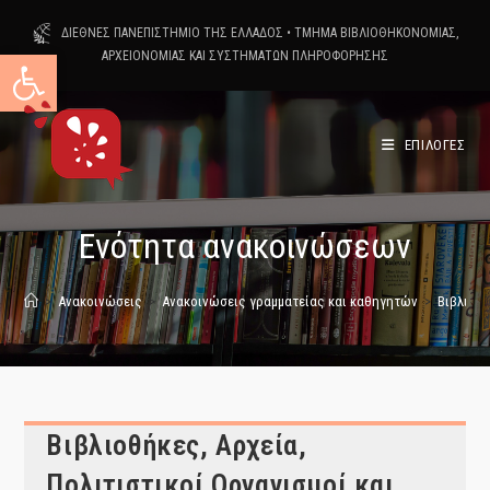
Skip
ΔΙΕΘΝΕΣ ΠΑΝΕΠΙΣΤΗΜΙΟ ΤΗΣ ΕΛΛΑΔΟΣ
•
ΤΜΗΜΑ ΒΙΒΛΙΟΘΗΚΟΝΟΜΙΑΣ,
to
Ανοίξτε τη γραμμή εργαλείων
ΑΡΧΕΙΟΝΟΜΙΑΣ ΚΑΙ ΣΥΣΤΗΜΑΤΩΝ ΠΛΗΡΟΦΟΡΗΣΗΣ
content
ΕΠΙΛΟΓΕΣ
Ενότητα ανακοινώσεων
>
Ανακοινώσεις
>
Ανακοινώσεις γραμματείας και καθηγητών
>
Βιβλιοθή
Βιβλιοθήκες, Αρχεία,
Πολιτιστικοί Οργανισμοί και