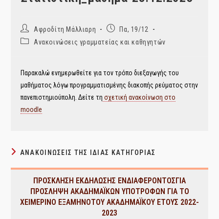
Post
Post
Αφροδίτη Μάλλιαρη
Πα, 19/12
author:
published:
Post
Ανακοινώσεις γραμματείας και καθηγητών
category:
Παρακαλώ ενημερωθείτε για τον τρόπο διεξαγωγής του
μαθήματος λόγω προγραμματισμένης διακοπής ρεύματος στην
πανεπιστημιούπολη. Δείτε τη
σχετική ανακοίνωση στο
moodle
ΑΝΑΚΟΙΝΏΣΕΙΣ ΤΗΣ ΊΔΙΑΣ ΚΑΤΗΓΟΡΊΑΣ
ΠΡΟΣΚΛΗΣΗ ΕΚΔΗΛΩΣΗΣ ΕΝΔΙΑΦΕΡΟΝΤΟΣΓΙΑ
ΠΡΟΣΛΗΨΗ ΑΚΑΔΗΜΑΪΚΩΝ ΥΠΟΤΡΟΦΩΝ ΓΙΑ ΤΟ
ΧΕΙΜΕΡΙΝΟ ΕΞΑΜΗΝΟΤΟΥ ΑΚΑΔΗΜΑΪΚΟΥ ΕΤΟΥΣ 2022-
2023