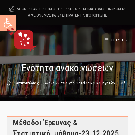
Skip
ΔΙΕΘΝΕΣ ΠΑΝΕΠΙΣΤΗΜΙΟ ΤΗΣ ΕΛΛΑΔΟΣ
•
ΤΜΗΜΑ ΒΙΒΛΙΟΘΗΚΟΝΟΜΙΑΣ,
to
Ανοίξτε τη γραμμή εργαλείων
ΑΡΧΕΙΟΝΟΜΙΑΣ ΚΑΙ ΣΥΣΤΗΜΑΤΩΝ ΠΛΗΡΟΦΟΡΗΣΗΣ
content
ΕΠΙΛΟΓΕΣ
Ενότητα ανακοινώσεων
>
Ανακοινώσεις
>
Ανακοινώσεις γραμματείας και καθηγητών
>
Μέθοδοι
Μέθοδοι Έρευνας &
Στατιστική_μάθημα-23.12.2025