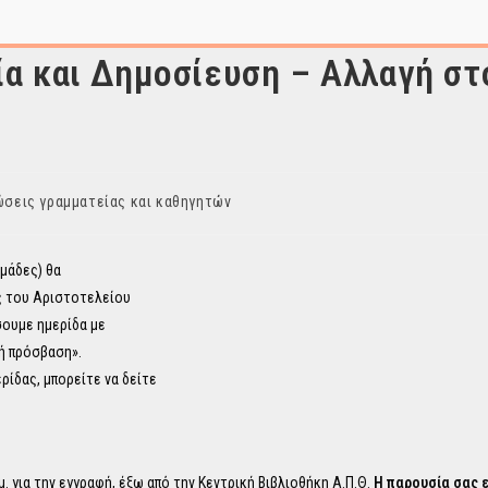
ία και Δημοσίευση – Αλλαγή στ
σεις γραμματείας και καθηγητών
ομάδες) θα
ς του Αριστοτελείου
σουμε ημερίδα με
τή πρόσβαση».
ίδας, μπορείτε να δείτε
μ. για την εγγραφή, έξω από την Κεντρική Βιβλιοθήκη Α.Π.Θ.
Η παρουσία σας 