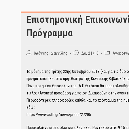
Επιστημονική Επικοινων
Πρόγραμμα
Post
Post
Post
Ιωάννης Ιωαννίδης
Δε, 21/10
Ανακοινώ
author:
published:
category:
Το μάθημα της Τρίτης 22ης Οκτωβρίου 2019 (και για τις δύο 
πραγματοποιηθεί στο αμφιθέατρο της Κεντρικής Βιβλιοθήκη
Πανεπιστημίου Θεσσαλονίκης (Α.Π.Θ.) όπου θα παρακολουθή
τίτλο: «Ανοικτή πρόσβαση για ποιον; Δικαιοσύνη στην ανοικ
Περισσότερες πληροφορίες καθώς και το πρόγραμμα της ημερ
εδώ :
https://www.auth.gr/news/press/27205
Παρακαλώ να είστε όλοι και όλες εκεί. Ραντεβού στις 9.15 π.