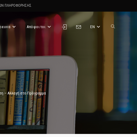
ΤΩΝ ΠΛΗΡΟΦΟΡΗΣΗΣ
ρευνα
Απόφοιτοι
EN
Toggle
website
search
υση – Αλλαγή στο Πρόγραμμα