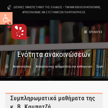
Skip
ΔΙΕΘΝΕΣ ΠΑΝΕΠΙΣΤΗΜΙΟ ΤΗΣ ΕΛΛΑΔΟΣ
•
ΤΜΗΜΑ ΒΙΒΛΙΟΘΗΚΟΝΟΜΙΑΣ,
to
Ανοίξτε τη γραμμή εργαλείων
ΑΡΧΕΙΟΝΟΜΙΑΣ ΚΑΙ ΣΥΣΤΗΜΑΤΩΝ ΠΛΗΡΟΦΟΡΗΣΗΣ
content
ΕΠΙΛΟΓΕΣ
Ενότητα ανακοινώσεων
>
Ανακοινώσεις
>
Ανακοινώσεις γραμματείας και καθηγητών
>
Συμπληρ
Συμπληρωματικά μαθήματα της
κ. Β. Καμπατζά