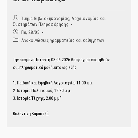
Post
Τμήμα Βιβλιοθηκονομίας, Αρχειονομίας και
author:
Συστημάτων Πληροφόρησης
Post
Πε, 28/05
published:
Post
Ανακοινώσεις γραμματείας και καθηγητών
category:
Την επόμενη Τετάρτη 03.06.2026 θα πραγματοποιηθούν
συμπληρωματικά μαθήματα ως εξής:
1. Παιδική και Εφηβική Λογοτεχνία, 11.00 π.μ.
2. Ιστορία Πολιτισμού, 12.30 μ.μ.
3. Ιστορία Τέχνης, 2.00 μ.μ.”
Βαλεντίνη Καμπατζά