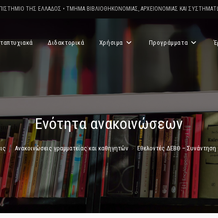
ΠΙΣΤΗΜΙΟ ΤΗΣ ΕΛΛΑΔΟΣ
•
ΤΜΗΜΑ ΒΙΒΛΙΟΘΗΚΟΝΟΜΙΑΣ, ΑΡΧΕΙΟΝΟΜΙΑΣ ΚΑΙ ΣΥΣΤΗΜΑ
ταπτυχιακά
Διδακτορικά
Χρήσιμα
Προγράμματα
Έ
Ενότητα ανακοινώσεων
ις
>
Ανακοινώσεις γραμματείας και καθηγητών
>
Εθελοντές ΔΕΒΘ – Συνάντηση 