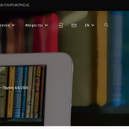
ΤΩΝ ΠΛΗΡΟΦΟΡΗΣΗΣ
ρευνα
Απόφοιτοι
EN
Toggle
website
search
– Πέμπτη 4/6/2026