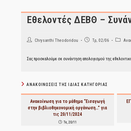
Εθελοντές ΔΕΒΘ – Συνά
Post
Post
Post
Chrysanthi Theodoridou
Τρ, 02/06
Ανα
author:
published:
category
Σας προσκαλούμε σε συνάντηση απολογισμού της εθελοντικής
ΑΝΑΚΟΙΝΏΣΕΙΣ ΤΗΣ ΊΔΙΑΣ ΚΑΤΗΓΟΡΊΑΣ
Ανακοίνωση για το μάθημα “Εισαγωγή
Ε
στην βιβλιοθηκονομική οργάνωση…” για
τις 20/11/2024
Τε, 20/11