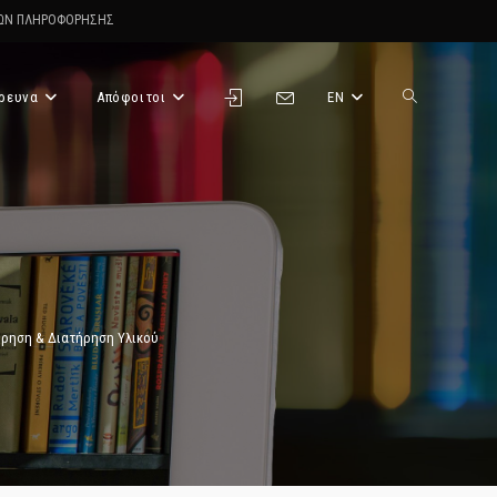
ΤΩΝ ΠΛΗΡΟΦΟΡΗΣΗΣ
ρευνα
Απόφοιτοι
EN
Toggle
website
search
ήρηση & Διατήρηση Υλικού