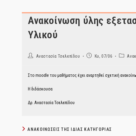
Ανακοίνωση ύλης εξετασ
Υλικού
Post
Post
Post
Αναστασία Τσελεπίδου
Κυ, 07/06
Ανακ
author:
published:
category
Στο moodle του μαθήματος έχει αναρτηθεί σχετική ανακοίνω
Η διδάσκουσα
Δρ. Αναστασία Τσελεπίδου
ΑΝΑΚΟΙΝΏΣΕΙΣ ΤΗΣ ΊΔΙΑΣ ΚΑΤΗΓΟΡΊΑΣ