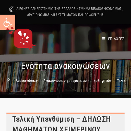
Skip
ΔΙΕΘΝΕΣ ΠΑΝΕΠΙΣΤΗΜΙΟ ΤΗΣ ΕΛΛΑΔΟΣ
•
ΤΜΗΜΑ ΒΙΒΛΙΟΘΗΚΟΝΟΜΙΑΣ,
to
Ανοίξτε τη γραμμή εργαλείων
ΑΡΧΕΙΟΝΟΜΙΑΣ ΚΑΙ ΣΥΣΤΗΜΑΤΩΝ ΠΛΗΡΟΦΟΡΗΣΗΣ
content
ΕΠΙΛΟΓΕΣ
Ενότητα ανακοινώσεων
>
Ανακοινώσεις
>
Ανακοινώσεις γραμματείας και καθηγητών
>
Τελική 
Τελική Υπενθύμιση – ΔΗΛΩΣΗ
ΜΑΘΗΜΑΤΩΝ ΧΕΙΜΕΡΙΝΟΥ