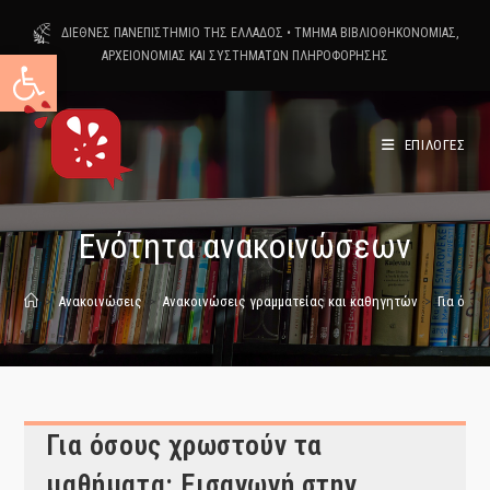
Skip
ΔΙΕΘΝΕΣ ΠΑΝΕΠΙΣΤΗΜΙΟ ΤΗΣ ΕΛΛΑΔΟΣ
•
ΤΜΗΜΑ ΒΙΒΛΙΟΘΗΚΟΝΟΜΙΑΣ,
to
Ανοίξτε τη γραμμή εργαλείων
ΑΡΧΕΙΟΝΟΜΙΑΣ ΚΑΙ ΣΥΣΤΗΜΑΤΩΝ ΠΛΗΡΟΦΟΡΗΣΗΣ
content
ΕΠΙΛΟΓΕΣ
Ενότητα ανακοινώσεων
>
Ανακοινώσεις
>
Ανακοινώσεις γραμματείας και καθηγητών
>
Για όσο
Για όσους χρωστούν τα
μαθήματα: Εισαγωγή στην