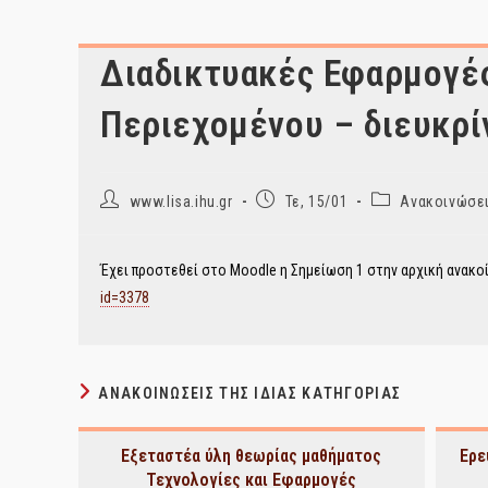
Διαδικτυακές Εφαρμογές
Περιεχομένου – διευκρί
Post
Post
Post
www.lisa.ihu.gr
Τε, 15/01
Ανακοινώσει
author:
published:
category:
Έχει προστεθεί στο Moodle η Σημείωση 1 στην αρχική ανακο
id=3378
ΑΝΑΚΟΙΝΏΣΕΙΣ ΤΗΣ ΊΔΙΑΣ ΚΑΤΗΓΟΡΊΑΣ
Εξεταστέα ύλη θεωρίας μαθήματος
Ερε
Τεχνολογίες και Εφαρμογές