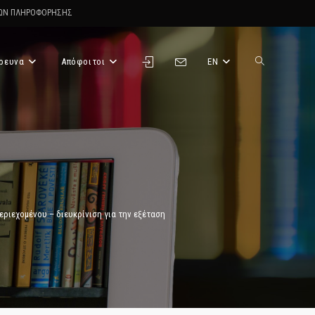
ΤΩΝ ΠΛΗΡΟΦΟΡΗΣΗΣ
ρευνα
Απόφοιτοι
EN
Toggle
website
search
ριεχομένου – διευκρίνιση για την εξέταση