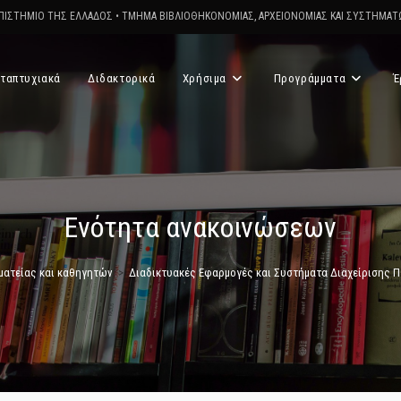
ΠΙΣΤΗΜΙΟ ΤΗΣ ΕΛΛΑΔΟΣ
•
ΤΜΗΜΑ ΒΙΒΛΙΟΘΗΚΟΝΟΜΙΑΣ, ΑΡΧΕΙΟΝΟΜΙΑΣ ΚΑΙ ΣΥΣΤΗΜΑ
ταπτυχιακά
Διδακτορικά
Χρήσιμα
Προγράμματα
Έ
Ενότητα ανακοινώσεων
ματείας και καθηγητών
>
Διαδικτυακές Εφαρμογές και Συστήματα Διαχείρισης Πε