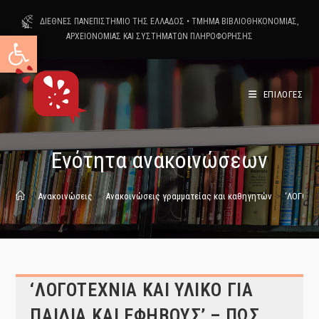
Skip
ΔΙΕΘΝΕΣ ΠΑΝΕΠΙΣΤΗΜΙΟ ΤΗΣ ΕΛΛΑΔΟΣ
•
ΤΜΗΜΑ ΒΙΒΛΙΟΘΗΚΟΝΟΜΙΑΣ,
to
Ανοίξτε τη γραμμή εργαλείων
ΑΡΧΕΙΟΝΟΜΙΑΣ ΚΑΙ ΣΥΣΤΗΜΑΤΩΝ ΠΛΗΡΟΦΟΡΗΣΗΣ
content
ΕΠΙΛΟΓΕΣ
Ενότητα ανακοινώσεων
>
Ανακοινώσεις
>
Ανακοινώσεις γραμματείας και καθηγητών
>
‘ΛΟΓΟΤΕΧ
‘ΛΟΓΟΤΕΧΝΙΑ ΚΑΙ ΥΛΙΚΟ ΓΙΑ
ΠΑΙΔΙΑ ΚΑΙ ΕΦΗΒΟΥΣ’ – ΠΩΣ