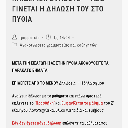
ΓΙΝΕΤΑΙ Η ΔΗΛΩΣΗ ΤΟΥ ΣΤΟ
ΠΥΘΙΑ
Post
Post
Γραμματεία
Τρ, 14/04
author:
published:
Post
Ανακοινώσεις γραμματείας και καθηγητών
category:
ΜΕΤΑ ΤΗΝ ΕΙΣΑΓΩΓΗ ΣΑΣ ΣΤΗΝ ΠΥΘΙΑ ΑΚΟΛΟΥΘΕΙΤΕ ΤΑ
ΠΑΡΑΚΑΤΩ ΒΗΜΑΤΑ:
ΕΠΙΛΕΓΕΤΕ ΑΠΟ ΤΟ ΜΕΝΟΥ
Δηλώσεις – Η δήλωσή μου
Ανοίγει η δήλωση με τα μαθήματα και επάνω αριστερά
επιλέγετε το
‘Προσθήκη’
και
Εμφανίζεται το μάθημα
του Ζ’
εξαμήνου ‘Λογοτεχνία και υλικό για παιδιά και εφήβους’
Εάν δεν έχετε κάνει δήλωση
επιλέγετε τα μαθήματα που