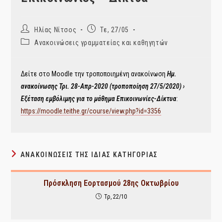
Post
Post
Ηλίας Νίτσος
Τε, 27/05
author:
published:
Post
Ανακοινώσεις γραμματείας και καθηγητών
category:
Δείτε στο Moodle την τροποποιημένη ανακοίνωση
Ημ.
ανακοίνωσης Τρι. 28-Απρ-2020 (τροποποίηση 27/5/2020) ›
Εξέταση εμβόλιμης για το μάθημα Επικοινωνίες-Δίκτυα
:
https://moodle.teithe.gr/course/view.php?id=3356
ΑΝΑΚΟΙΝΏΣΕΙΣ ΤΗΣ ΊΔΙΑΣ ΚΑΤΗΓΟΡΊΑΣ
Πρόσκληση Εορτασμού 28ης Οκτωβρίου
Τρ, 22/10