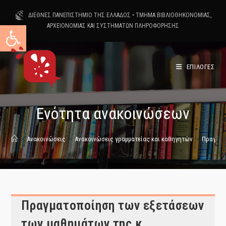
Skip
ΔΙΕΘΝΕΣ ΠΑΝΕΠΙΣΤΗΜΙΟ ΤΗΣ ΕΛΛΑΔΟΣ
•
ΤΜΗΜΑ ΒΙΒΛΙΟΘΗΚΟΝΟΜΙΑΣ,
to
Ανοίξτε τη γραμμή εργαλείων
ΑΡΧΕΙΟΝΟΜΙΑΣ ΚΑΙ ΣΥΣΤΗΜΑΤΩΝ ΠΛΗΡΟΦΟΡΗΣΗΣ
content
ΕΠΙΛΟΓΕΣ
Ενότητα ανακοινώσεων
>
Ανακοινώσεις
>
Ανακοινώσεις γραμματείας και καθηγητών
>
Πραγματ
Πραγματοποίηση των εξετάσεων
των μαθημάτων της κ.