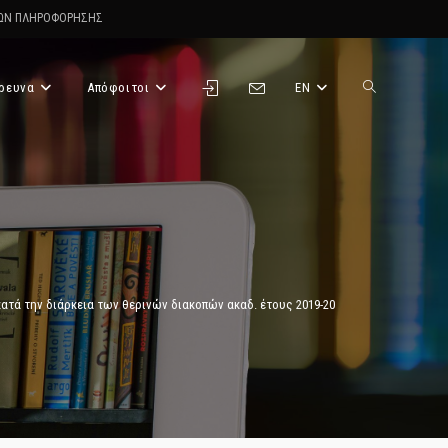
ΤΩΝ ΠΛΗΡΟΦΟΡΗΣΗΣ
ρευνα
Απόφοιτοι
EN
Toggle
website
search
τά την διάρκεια των θερινών διακοπών ακαδ. έτους 2019-20