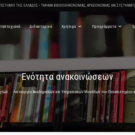
ΠΙΣΤΗΜΙΟ ΤΗΣ ΕΛΛΑΔΟΣ
•
ΤΜΗΜΑ ΒΙΒΛΙΟΘΗΚΟΝΟΜΙΑΣ, ΑΡΧΕΙΟΝΟΜΙΑΣ ΚΑΙ ΣΥΣΤΗΜΑ
ταπτυχιακά
Διδακτορικά
Χρήσιμα
Προγράμματα
Έ
Ενότητα ανακοινώσεων
γητών
>
Λειτουργία Ακαδημαϊκών και Υπηρεσιακών Μονάδων του Πανεπιστημίου κα