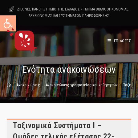
Skip
ΔΙΕΘΝΕΣ ΠΑΝΕΠΙΣΤΗΜΙΟ ΤΗΣ ΕΛΛΑΔΟΣ
•
ΤΜΗΜΑ ΒΙΒΛΙΟΘΗΚΟΝΟΜΙΑΣ,
to
Ανοίξτε τη γραμμή εργαλείων
ΑΡΧΕΙΟΝΟΜΙΑΣ ΚΑΙ ΣΥΣΤΗΜΑΤΩΝ ΠΛΗΡΟΦΟΡΗΣΗΣ
content
ΕΠΙΛΟΓΕΣ
Ενότητα ανακοινώσεων
>
Ανακοινώσεις
>
Ανακοινώσεις γραμματείας και καθηγητών
>
Ταξινομι
Ταξινομικά Συστήματα Ι –
Ομάδες τελικής εξέτασης 22-