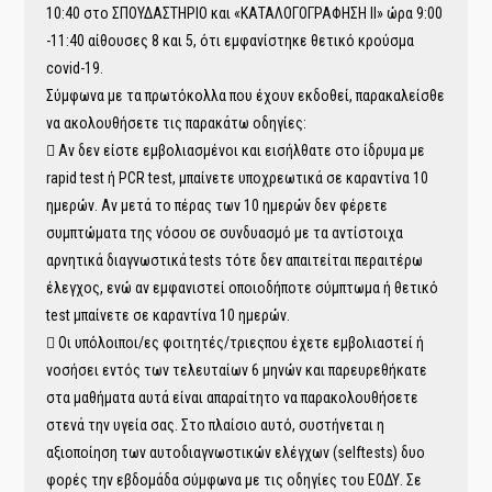
10:40 στο ΣΠΟΥΔΑΣΤΗΡΙΟ και «ΚΑΤΑΛΟΓΟΓΡΑΦΗΣΗ II» ώρα 9:00
-11:40 αίθουσες 8 και 5, ότι εμφανίστηκε θετικό κρούσμα
covid-19.
Σύμφωνα με τα πρωτόκολλα που έχουν εκδοθεί, παρακαλείσθε
να ακολουθήσετε τις παρακάτω οδηγίες:
 Αν δεν είστε εμβολιασμένοι και εισήλθατε στο ίδρυμα με
rapid test ή PCR test, μπαίνετε υποχρεωτικά σε καραντίνα 10
ημερών. Αν μετά το πέρας των 10 ημερών δεν φέρετε
συμπτώματα της νόσου σε συνδυασμό με τα αντίστοιχα
αρνητικά διαγνωστικά tests τότε δεν απαιτείται περαιτέρω
έλεγχος, ενώ αν εμφανιστεί οποιοδήποτε σύμπτωμα ή θετικό
test μπαίνετε σε καραντίνα 10 ημερών.
 Οι υπόλοιποι/ες φοιτητές/τριεςπου έχετε εμβολιαστεί ή
νοσήσει εντός των τελευταίων 6 μηνών και παρευρεθήκατε
στα μαθήματα αυτά είναι απαραίτητο να παρακολουθήσετε
στενά την υγεία σας. Στο πλαίσιο αυτό, συστήνεται η
αξιοποίηση των αυτοδιαγνωστικών ελέγχων (selftests) δυο
φορές την εβδομάδα σύμφωνα με τις οδηγίες του ΕΟΔΥ. Σε