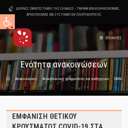
Skip
ΔΙΕΘΝΕΣ ΠΑΝΕΠΙΣΤΗΜΙΟ ΤΗΣ ΕΛΛΑΔΟΣ
•
ΤΜΗΜΑ ΒΙΒΛΙΟΘΗΚΟΝΟΜΙΑΣ,
to
Ανοίξτε τη γραμμή εργαλείων
ΑΡΧΕΙΟΝΟΜΙΑΣ ΚΑΙ ΣΥΣΤΗΜΑΤΩΝ ΠΛΗΡΟΦΟΡΗΣΗΣ
content
ΕΠΙΛΟΓΕΣ
Ενότητα ανακοινώσεων
>
Ανακοινώσεις
>
Ανακοινώσεις γραμματείας και καθηγητών
>
ΕΜΦΑΝΙΣ
ΕΜΦΑΝΙΣΗ ΘΕΤΙΚΟΥ
ΚΡΟΥΣΜΑΤΟΣ COVID-19 ΣΤΑ