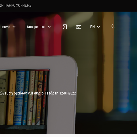
ΤΩΝ ΠΛΗΡΟΦΟΡΗΣΗΣ
ρευνα
Απόφοιτοι
EN
Toggle
website
search
χώνευση ομάδων για αύριο Τετάρτη 12-01-2022