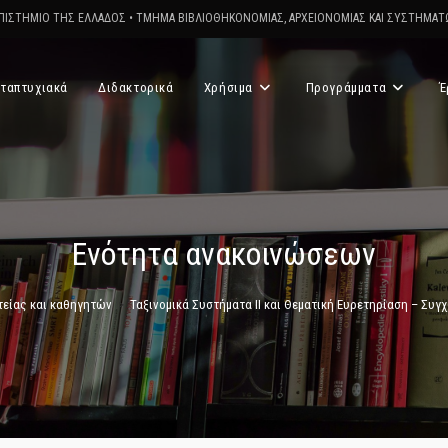
ΠΙΣΤΗΜΙΟ ΤΗΣ ΕΛΛΑΔΟΣ
•
ΤΜΗΜΑ ΒΙΒΛΙΟΘΗΚΟΝΟΜΙΑΣ, ΑΡΧΕΙΟΝΟΜΙΑΣ ΚΑΙ ΣΥΣΤΗΜΑ
ταπτυχιακά
Διδακτορικά
Χρήσιμα
Προγράμματα
Έ
Ενότητα ανακοινώσεων
τείας και καθηγητών
>
Ταξινομικά Συστήματα ΙΙ και Θεματική Ευρετηρίαση – Συγ