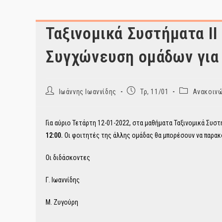
Ταξινομικά Συστήματα ΙΙ
Συγχώνευση ομάδων για 
Post
Post
Post
Ιωάννης Ιωαννίδης
Τρ, 11/01
Ανακοινώ
author:
published:
category:
Για αύριο Τετάρτη 12-01-2022, στα μαθήματα Ταξινομικά Συστ
12:00.
Οι φοιτητές της άλλης ομάδας θα μπορέσουν να παρακο
Οι διδάσκοντες
Γ. Ιωαννίδης
Μ. Ζυγούρη