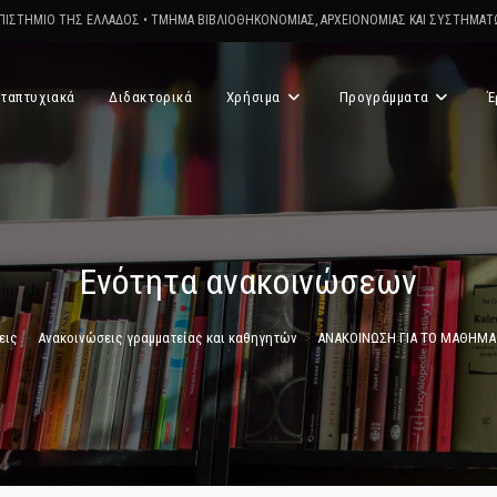
ΠΙΣΤΗΜΙΟ ΤΗΣ ΕΛΛΑΔΟΣ
•
ΤΜΗΜΑ ΒΙΒΛΙΟΘΗΚΟΝΟΜΙΑΣ, ΑΡΧΕΙΟΝΟΜΙΑΣ ΚΑΙ ΣΥΣΤΗΜΑ
ταπτυχιακά
Διδακτορικά
Χρήσιμα
Προγράμματα
Έ
Ενότητα ανακοινώσεων
εις
>
Ανακοινώσεις γραμματείας και καθηγητών
>
ΑΝΑΚΟΙΝΩΣΗ ΓΙΑ ΤΟ ΜΑΘΗΜΑ