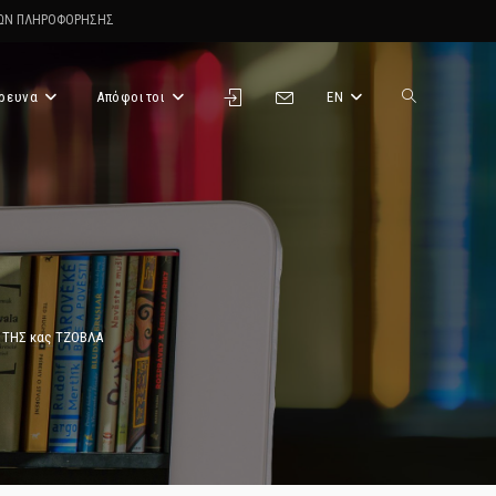
ΤΩΝ ΠΛΗΡΟΦΟΡΗΣΗΣ
ρευνα
Απόφοιτοι
EN
Toggle
website
search
 ΤΗΣ κας ΤΖΟΒΛΑ