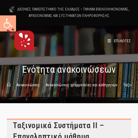
Skip
ΔΙΕΘΝΕΣ ΠΑΝΕΠΙΣΤΗΜΙΟ ΤΗΣ ΕΛΛΑΔΟΣ
•
ΤΜΗΜΑ ΒΙΒΛΙΟΘΗΚΟΝΟΜΙΑΣ,
to
Ανοίξτε τη γραμμή εργαλείων
ΑΡΧΕΙΟΝΟΜΙΑΣ ΚΑΙ ΣΥΣΤΗΜΑΤΩΝ ΠΛΗΡΟΦΟΡΗΣΗΣ
content
ΕΠΙΛΟΓΕΣ
Ενότητα ανακοινώσεων
>
Ανακοινώσεις
>
Ανακοινώσεις γραμματείας και καθηγητών
>
Ταξινομι
Ταξινομικά Συστήματα ΙΙ –
Επαναληπτικό μάθημα