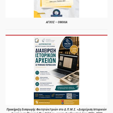
ΑΓΧΟΣ – ΟΜΙΛΙΑ
Προκήρυξη Εισαγωγής Φοιτητών/τριών στο Δ.Π.Μ.Σ. «Διαχείριση Ιστορικών