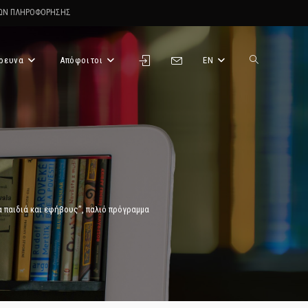
ΤΩΝ ΠΛΗΡΟΦΟΡΗΣΗΣ
ρευνα
Απόφοιτοι
EN
Toggle
website
search
α παιδιά και εφήβους”, παλιό πρόγραμμα