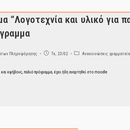
α “Λογοτεχνία και υλικό για πα
όγραμμα
Post
Post
ημάτων Πληροφόρησης
Τε, 23/02
Ανακοινώσεις γραμματεία
published:
category:
ά και εφήβους, παλιό πρόγραμμα, έχει ήδη αναρτηθεί στο moodle