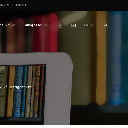
ΤΩΝ ΠΛΗΡΟΦΟΡΗΣΗΣ
ρευνα
Απόφοιτοι
EN
Toggle
website
search
ικά Συστήματα Ι και ΙΙ