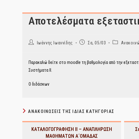
Αποτελέσματα εξεταστική
Post
Post
Post
Ιωάννης Ιωαννίδης
Σα, 05/03
Ανακοινώ
author:
published:
category:
Παρακαλώ δείτε στο moodle τη βαθμολογία από την εξεταστικ
Συστήματα ΙΙ.
Ο διδάσκων
ΑΝΑΚΟΙΝΏΣΕΙΣ ΤΗΣ ΊΔΙΑΣ ΚΑΤΗΓΟΡΊΑΣ
ΚΑΤΑΛΟΓΟΓΡΑΦΗΣΗ ΙΙ – ΑΝΑΠΛΗΡΩΣΗ
Σ
ΜΑΘΗΜΑΤΩΝ Α΄ΟΜΑΔΑΣ