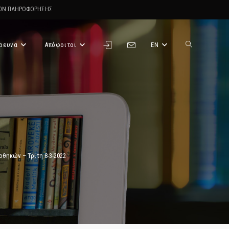
ΤΩΝ ΠΛΗΡΟΦΟΡΗΣΗΣ
ρευνα
Απόφοιτοι
EN
Toggle
website
search
θηκών – Τρίτη 8-3-2022