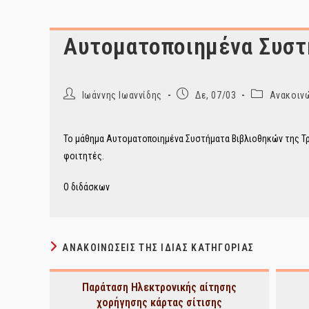
Αυτοματοποιημένα Συστή
Post
Post
Post
Ιωάννης Ιωαννίδης
Δε, 07/03
Ανακοινώ
author:
published:
category:
Το μάθημα Αυτοματοποιημένα Συστήματα Βιβλιοθηκών της Τρί
φοιτητές.
Ο διδάσκων
ΑΝΑΚΟΙΝΏΣΕΙΣ ΤΗΣ ΊΔΙΑΣ ΚΑΤΗΓΟΡΊΑΣ
Παράταση Ηλεκτρονικής αίτησης
χορήγησης κάρτας σίτισης