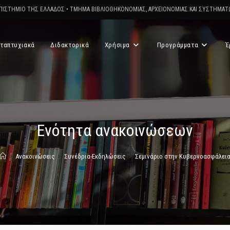
ΠΙΣΤΗΜΙΟ ΤΗΣ ΕΛΛΑΔΟΣ
•
ΤΜΗΜΑ ΒΙΒΛΙΟΘΗΚΟΝΟΜΙΑΣ, ΑΡΧΕΙΟΝΟΜΙΑΣ ΚΑΙ ΣΥΣΤΗΜΑ
ταπτυχιακά
Διδακτορικά
Χρήσιμα
Προγράμματα
Έ
Ενότητα ανακοινώσεων
>
Ανακοινώσεις
>
Συνέδρια-Εκδηλώσεις
>
Σεμινάριο στην Κυβερνοασφάλει