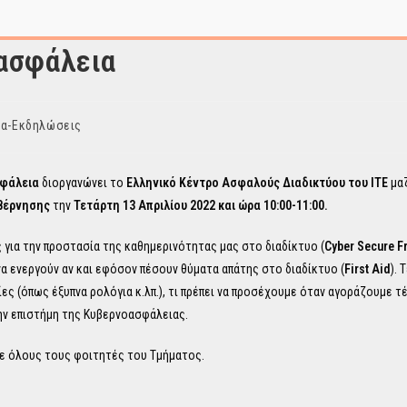
ασφάλεια
ια-Εκδηλώσεις
σφάλεια
διοργανώνει το
Ελληνικό Κέντρο Ασφαλούς Διαδικτύου του ΙΤΕ
μα
υβέρνησης
την
Τετάρτη 13 Απριλίου 2022 και ώρα 10:00-11:00.
για την προστασία της καθημερινότητας μας στο διαδίκτυο (
Cyber Secure 
α ενεργούν αν και εφόσον πέσουν θύματα απάτης στο διαδίκτυο (
First Aid
). 
ς (όπως έξυπνα ρολόγια κ.λπ.), τι πρέπει να προσέχουμε όταν αγοράζουμε τ
ην επιστήμη της Κυβερνοασφάλειας.
σε όλους τους φοιτητές του Τμήματος.