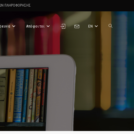
ΤΩΝ ΠΛΗΡΟΦΟΡΗΣΗΣ
ρευνα
Απόφοιτοι
EN
Toggle
website
search
α