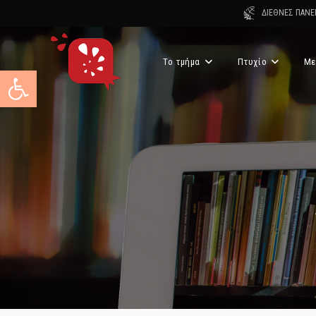
Skip
ΔΙΕΘΝΕΣ ΠΑΝΕ
to
content
Το τμήμα
Πτυχίο
Με
Ανοίξτε τη γραμμή εργαλείων