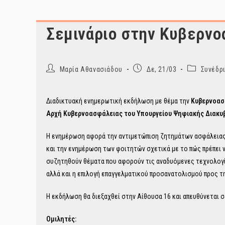
Σεμινάριο στην Κυβερνο
Post
Post
Post
Μαρία Αθανασιάδου
Δε, 21/03
Συνέδρ
author:
published:
category:
Διαδικτυακή ενημερωτική εκδήλωση με θέμα την
Κυβερνοα
Αρχή Κυβερνοασφάλειας του Υπουργείου Ψηφιακής Διακ
Η ενημέρωση αφορά την αντιμετώπιση ζητημάτων ασφάλειας 
και την ενημέρωση των φοιτητών σχετικά με το πώς πρέπει ν
συζητηθούν θέματα που αφορούν τις αναδυόμενες τεχνολογίε
αλλά και η επιλογή επαγγελματικού προσανατολισμού προς τ
Η εκδήλωση θα διεξαχθεί στην Αίθουσα 16 και απευθύνεται 
Ομιλητές: