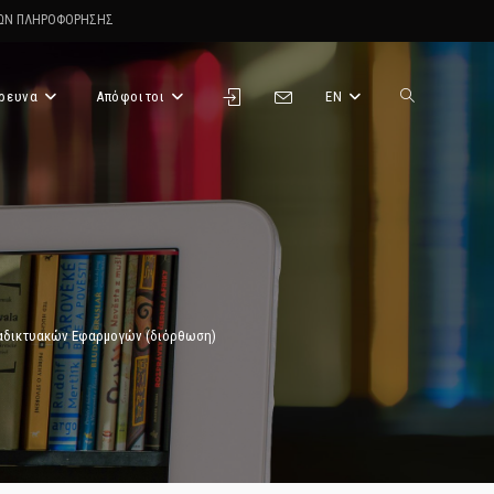
ΤΩΝ ΠΛΗΡΟΦΟΡΗΣΗΣ
ρευνα
Απόφοιτοι
EN
Toggle
website
search
ιαδικτυακών Εφαρμογών (διόρθωση)