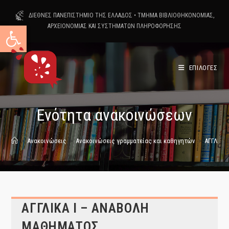
Skip
ΔΙΕΘΝΕΣ ΠΑΝΕΠΙΣΤΗΜΙΟ ΤΗΣ ΕΛΛΑΔΟΣ
•
ΤΜΗΜΑ ΒΙΒΛΙΟΘΗΚΟΝΟΜΙΑΣ,
to
Ανοίξτε τη γραμμή εργαλείων
ΑΡΧΕΙΟΝΟΜΙΑΣ ΚΑΙ ΣΥΣΤΗΜΑΤΩΝ ΠΛΗΡΟΦΟΡΗΣΗΣ
content
ΕΠΙΛΟΓΕΣ
Ενότητα ανακοινώσεων
>
Ανακοινώσεις
>
Ανακοινώσεις γραμματείας και καθηγητών
>
ΑΓΓΛΙΚΑ
ΑΓΓΛΙΚΑ Ι – ΑΝΑΒΟΛΗ
ΜΑΘΗΜΑΤΟΣ