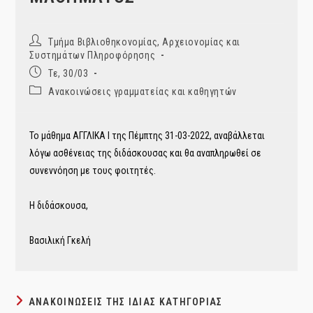
Post
Τμήμα Βιβλιοθηκονομίας, Αρχειονομίας και
author:
Συστημάτων Πληροφόρησης
Post
Τε, 30/03
published:
Post
Ανακοινώσεις γραμματείας και καθηγητών
category:
Το μάθημα ΑΓΓΛΙΚΑ Ι της Πέμπτης 31-03-2022, αναβάλλεται
λόγω ασθένειας της διδάσκουσας και θα αναπληρωθεί σε
συνεννόηση με τους φοιτητές.
Η διδάσκουσα,
Βασιλική Γκελή
ΑΝΑΚΟΙΝΏΣΕΙΣ ΤΗΣ ΊΔΙΑΣ ΚΑΤΗΓΟΡΊΑΣ