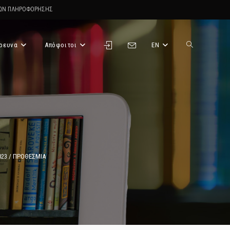
ΤΩΝ ΠΛΗΡΟΦΟΡΗΣΗΣ
ρευνα
Απόφοιτοι
EN
Toggle
website
search
023 / ΠΡΟΘΕΣΜΙΑ