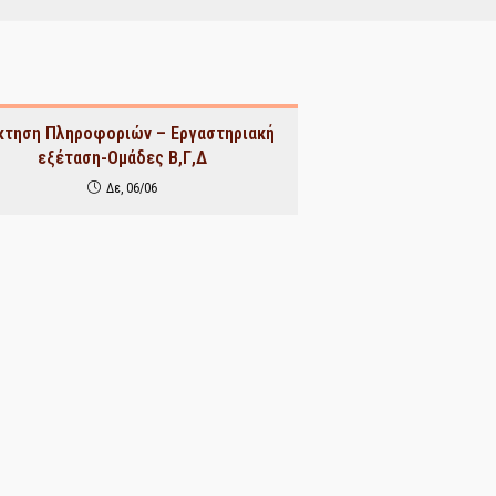
κτηση Πληροφοριών – Εργαστηριακή
εξέταση-Ομάδες Β,Γ,Δ
Δε, 06/06