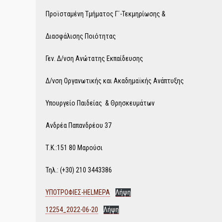
Προϊσταμένη Τμήματος Γ΄-Τεκμηρίωσης &
Διασφάλισης Ποιότητας
Γεν. Δ/νση Ανώτατης Εκπαίδευσης
Δ/νση Οργανωτικής και Ακαδημαϊκής Ανάπτυξης
Υπουργείο Παιδείας & Θρησκευμάτων
Ανδρέα Παπανδρέου 37
Τ.Κ.:151 80 Μαρούσι
Τηλ.: (+30) 210 3443386
ΥΠΟΤΡΟΦΙΕΣ-HELMEPA
Λήψη
12254_2022-06-20
Λήψη