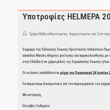
Υποτροφίες HELMEPA 2
Post
Τμήμα Βιβλιοθηκονομίας, Αρχειονομίας και Συστ
author:
Έγγραφο της Ελληνικής Ένωσης Προστασίας Θαλάσσιου Περι
επιπέδου Master, πλήρους φοίτησης και παρακολούθησης με φ
στην Ελλάδα ή σε χώρα μέλος της Ευρωπαϊκής Ένωσης ή/και τ
Οι αιτήσεις υποβάλλονται
μέχρι την Παρασκευή 24 Ιουνίου 
Για περαιτέρω διευκρινίσεις επί του περιεχομένου του εγγρ
Με εκτίμηση,
Ελισάβετ Ευθυμίου