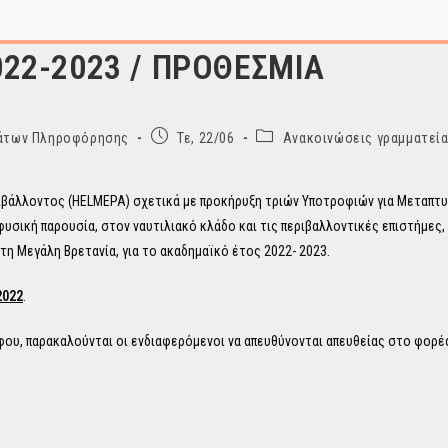
022-2023 / ΠΡΟΘΕΣΜΙΑ
Post
Post
ημάτων Πληροφόρησης
Τε, 22/06
Ανακοινώσεις γραμματεία
published:
category:
βάλλοντος (HELMEPA) σχετικά με προκήρυξη τριών Υποτροφιών για Μεταπτυ
υσική παρουσία, στον ναυτιλιακό κλάδο και τις περιβαλλοντικές επιστήμες,
η Μεγάλη Βρετανία, για το ακαδημαϊκό έτος 2022- 2023.
2022
.
άφου, παρακαλούνται οι ενδιαφερόμενοι να απευθύνονται απευθείας στο φορέ