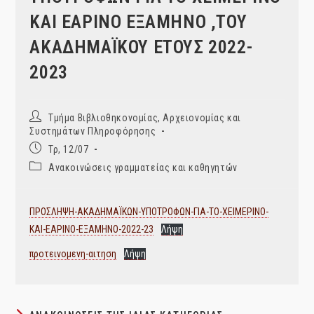
ΚΑΙ ΕΑΡΙΝΟ ΕΞΑΜΗΝΟ ,ΤΟΥ
ΑΚΑΔΗΜΑΪΚΟΥ ΕΤΟΥΣ 2022-
2023
Post
Τμήμα Βιβλιοθηκονομίας, Αρχειονομίας και
author:
Συστημάτων Πληροφόρησης
Post
Τρ, 12/07
published:
Post
Ανακοινώσεις γραμματείας και καθηγητών
category:
ΠΡΟΣΛΗΨΗ-ΑΚΑΔΗΜΑΪΚΩΝ-ΥΠΟΤΡΟΦΩΝ-ΓΙΑ-ΤΟ-ΧΕΙΜΕΡΙΝΟ-
ΚΑΙ-ΕΑΡΙΝΟ-ΕΞΑΜΗΝΟ-2022-23
Λήψη
προτεινομενη-αιτηση
Λήψη