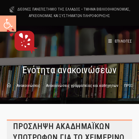
Skip
ΔΙΕΘΝΕΣ ΠΑΝΕΠΙΣΤΗΜΙΟ ΤΗΣ ΕΛΛΑΔΟΣ
•
ΤΜΗΜΑ ΒΙΒΛΙΟΘΗΚΟΝΟΜΙΑΣ,
to
Ανοίξτε τη γραμμή εργαλείων
ΑΡΧΕΙΟΝΟΜΙΑΣ ΚΑΙ ΣΥΣΤΗΜΑΤΩΝ ΠΛΗΡΟΦΟΡΗΣΗΣ
content
ΕΠΙΛΟΓΕΣ
Ενότητα ανακοινώσεων
>
Ανακοινώσεις
>
Ανακοινώσεις γραμματείας και καθηγητών
>
ΠΡΟΣΛΗΨ
ΠΡΟΣΛΗΨΗ ΑΚΑΔΗΜΑΪΚΩΝ
ΥΠΟΤΡΟΦΩΝ ΓΙΑ ΤΟ ΧΕΙΜΕΡΙΝΟ