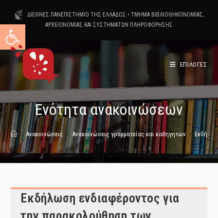
Skip
ΔΙΕΘΝΕΣ ΠΑΝΕΠΙΣΤΗΜΙΟ ΤΗΣ ΕΛΛΑΔΟΣ
•
ΤΜΗΜΑ ΒΙΒΛΙΟΘΗΚΟΝΟΜΙΑΣ,
to
Ανοίξτε τη γραμμή εργαλείων
ΑΡΧΕΙΟΝΟΜΙΑΣ ΚΑΙ ΣΥΣΤΗΜΑΤΩΝ ΠΛΗΡΟΦΟΡΗΣΗΣ
content
ΕΠΙΛΟΓΕΣ
Ενότητα ανακοινώσεων
>
Ανακοινώσεις
>
Ανακοινώσεις γραμματείας και καθηγητών
>
Εκδήλωσ
Εκδήλωση ενδιαφέροντος για
την παρακολούθηση των