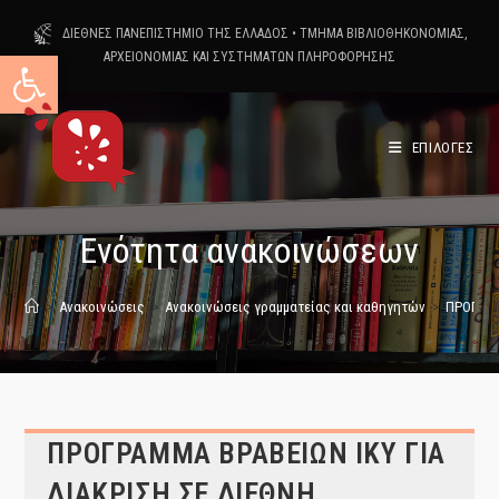
Skip
ΔΙΕΘΝΕΣ ΠΑΝΕΠΙΣΤΗΜΙΟ ΤΗΣ ΕΛΛΑΔΟΣ
•
ΤΜΗΜΑ ΒΙΒΛΙΟΘΗΚΟΝΟΜΙΑΣ,
to
Ανοίξτε τη γραμμή εργαλείων
ΑΡΧΕΙΟΝΟΜΙΑΣ ΚΑΙ ΣΥΣΤΗΜΑΤΩΝ ΠΛΗΡΟΦΟΡΗΣΗΣ
content
ΕΠΙΛΟΓΕΣ
Ενότητα ανακοινώσεων
>
Ανακοινώσεις
>
Ανακοινώσεις γραμματείας και καθηγητών
>
ΠΡΟΓΡΑΜ
ΠΡΟΓΡΑΜΜΑ ΒΡΑΒΕΙΩΝ ΙΚΥ ΓΙΑ
ΔΙΑΚΡΙΣΗ ΣΕ ΔΙΕΘΝΗ