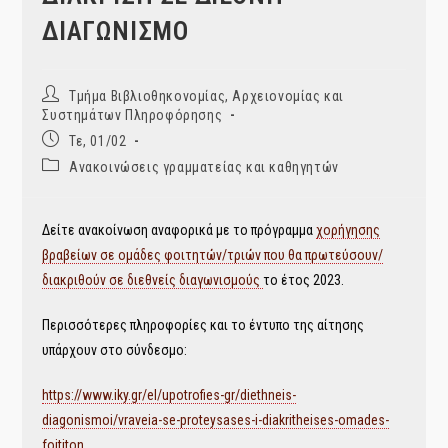
ΔΙΑΓΩΝΙΣΜΟ
Post
Τμήμα Βιβλιοθηκονομίας, Αρχειονομίας και
author:
Συστημάτων Πληροφόρησης
Post
Τε, 01/02
published:
Post
Ανακοινώσεις γραμματείας και καθηγητών
category:
Δείτε ανακοίνωση αναφορικά με το πρόγραμμα
χορήγησης
βραβείων σε ομάδες φοιτητών/τριών που θα πρωτεύσουν/
διακριθούν σε διεθνείς διαγωνισμούς
το έτος 2023.
Περισσότερες πληροφορίες και το έντυπο της αίτησης
υπάρχουν στο σύνδεσμο:
https://www.iky.gr/el/upotrofies-gr/diethneis-
diagonismoi/vraveia-se-proteysases-i-diakritheises-omades-
foititon