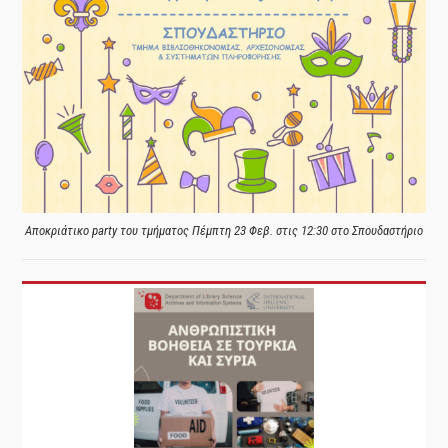
Αποκριάτικο party του τμήματος Πέμπτη 23 Φεβ. στις 12:30 στο Σπουδαστήριο