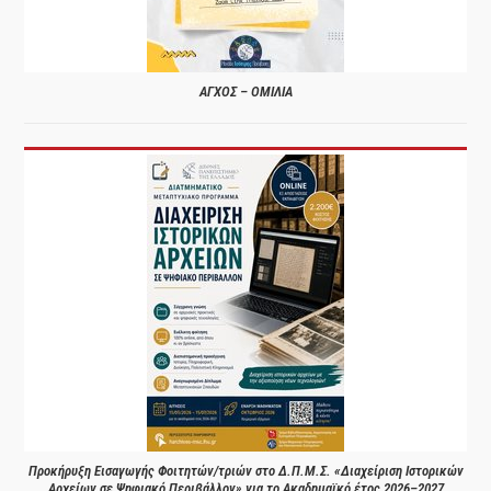
ΑΓΧΟΣ – ΟΜΙΛΙΑ
Προκήρυξη Εισαγωγής Φοιτητών/τριών στο Δ.Π.Μ.Σ. «Διαχείριση Ιστορικών
Αρχείων σε Ψηφιακό Περιβάλλον» για το Ακαδημαϊκό έτος 2026–2027