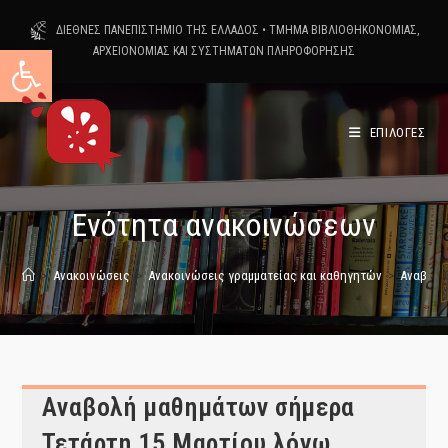
Skip
ΔΙΕΘΝΕΣ ΠΑΝΕΠΙΣΤΗΜΙΟ ΤΗΣ ΕΛΛΑΔΟΣ
•
ΤΜΗΜΑ ΒΙΒΛΙΟΘΗΚΟΝΟΜΙΑΣ,
to
Ανοίξτε τη γραμμή εργαλείων
ΑΡΧΕΙΟΝΟΜΙΑΣ ΚΑΙ ΣΥΣΤΗΜΑΤΩΝ ΠΛΗΡΟΦΟΡΗΣΗΣ
content
ΕΠΙΛΟΓΕΣ
Ενότητα ανακοινώσεων
>
Ανακοινώσεις
>
Ανακοινώσεις γραμματείας και καθηγητών
>
Αναβολή
Αναβολή μαθημάτων σήμερα
Τετάρτη 15 Μαρτίου λόγω