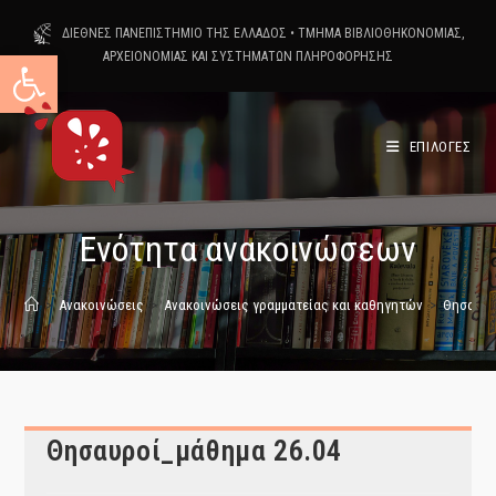
Skip
ΔΙΕΘΝΕΣ ΠΑΝΕΠΙΣΤΗΜΙΟ ΤΗΣ ΕΛΛΑΔΟΣ
•
ΤΜΗΜΑ ΒΙΒΛΙΟΘΗΚΟΝΟΜΙΑΣ,
to
Ανοίξτε τη γραμμή εργαλείων
ΑΡΧΕΙΟΝΟΜΙΑΣ ΚΑΙ ΣΥΣΤΗΜΑΤΩΝ ΠΛΗΡΟΦΟΡΗΣΗΣ
content
ΕΠΙΛΟΓΕΣ
Ενότητα ανακοινώσεων
>
Ανακοινώσεις
>
Ανακοινώσεις γραμματείας και καθηγητών
>
Θησαυρο
Θησαυροί_μάθημα 26.04