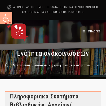
Skip
ΔΙΕΘΝΕΣ ΠΑΝΕΠΙΣΤΗΜΙΟ ΤΗΣ ΕΛΛΑΔΟΣ
•
ΤΜΗΜΑ ΒΙΒΛΙΟΘΗΚΟΝΟΜΙΑΣ,
to
Ανοίξτε τη γραμμή εργαλείων
ΑΡΧΕΙΟΝΟΜΙΑΣ ΚΑΙ ΣΥΣΤΗΜΑΤΩΝ ΠΛΗΡΟΦΟΡΗΣΗΣ
content
ΕΠΙΛΟΓΕΣ
Ενότητα ανακοινώσεων
>
Ανακοινώσεις
>
Ανακοινώσεις γραμματείας και καθηγητών
>
Πληροφο
Πληροφοριακά Συστήματα
Βιβλιοθηκών, Αρχείων/