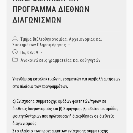
ΠΡΟΓΡΑΜΜΑ ΔΙΕΘΝΩΝ
ΔΙΑΓΩΝΙΣΜΩΝ
Post
Τμήμα Βιβλιοθηκονομίας, Αρχειονομίας και
author:
Συστημάτων Πληροφόρησης
Post
Πα, 08/09
published:
Post
Ανακοινώσεις γραμματείας και καθηγητών
category:
Υπενθύμιση καταληκτικών ημερομηνιών για υποβολή αιτήσεων
στο πλαίσιο των προγραμμάτων,
α) Ενίσχυσης συμμετοχής ομάδων φοιτητών/τριων σε
διεθνείς διαγωνισμούς και β) Χορήγησης βραβείου σε ομάδες
φοιτητών/τριων που πρώτευσαν ή διακρίθηκαν σε διεθνείς
διαγωνισμούς
Στο πλαίσιο των προγραμμάτων ενίσχυσης συμμετοχής