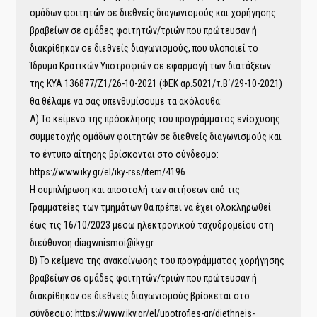
ομάδων φοιτητών σε διεθνείς διαγωνισμούς και χορήγησης
βραβείων σε ομάδες φοιτητών/τριών που πρώτευσαν ή
διακρίθηκαν σε διεθνείς διαγωνισμούς, που υλοποιεί το
Ίδρυμα Κρατικών Υποτροφιών σε εφαρμογή των διατάξεων
της ΚΥΑ 136877/Ζ1/26-10-2021 (ΦΕΚ αρ.5021/τ.Β΄/29-10-2021)
θα θέλαμε να σας υπενθυμίσουμε τα ακόλουθα:
Α) Το κείμενο της πρόσκλησης του προγράμματος ενίσχυσης
συμμετοχής ομάδων φοιτητών σε διεθνείς διαγωνισμούς και
το έντυπο αίτησης βρίσκονται στο σύνδεσμο:
https://www.iky.gr/el/iky-rss/item/4196
Η συμπλήρωση και αποστολή των αιτήσεων από τις
Γραμματείες των τμημάτων θα πρέπει να έχει ολοκληρωθεί
έως τις 16/10/2023 μέσω ηλεκτρονικού ταχυδρομείου στη
διεύθυνση diagwnismoi@iky.gr
Β) Το κείμενο της ανακοίνωσης του προγράμματος χορήγησης
βραβείων σε ομάδες φοιτητών/τριών που πρώτευσαν ή
διακρίθηκαν σε διεθνείς διαγωνισμούς βρίσκεται στο
σύνδεσμο: https://www.iky.gr/el/upotrofies-gr/diethneis-