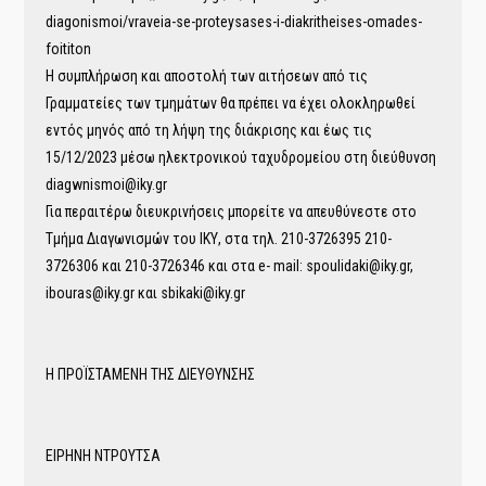
diagonismoi/vraveia-se-proteysases-i-diakritheises-omades-
foititon
Η συμπλήρωση και αποστολή των αιτήσεων από τις
Γραμματείες των τμημάτων θα πρέπει να έχει ολοκληρωθεί
εντός μηνός από τη λήψη της διάκρισης και έως τις
15/12/2023 μέσω ηλεκτρονικού ταχυδρομείου στη διεύθυνση
diagwnismoi@iky.gr
Για περαιτέρω διευκρινήσεις μπορείτε να απευθύνεστε στο
Τμήμα Διαγωνισμών του ΙΚΥ, στα τηλ. 210-3726395 210-
3726306 και 210-3726346 και στα e- mail: spoulidaki@iky.gr,
ibouras@iky.gr και sbikaki@iky.gr
Η ΠΡΟΪΣΤΑΜΕΝΗ ΤΗΣ ΔΙΕΥΘΥΝΣΗΣ
ΕΙΡΗΝΗ ΝΤΡΟΥΤΣΑ