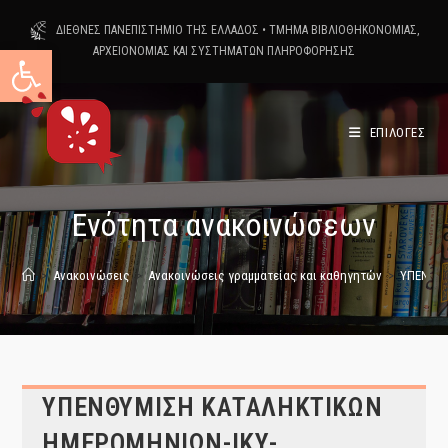
Skip
ΔΙΕΘΝΕΣ ΠΑΝΕΠΙΣΤΗΜΙΟ ΤΗΣ ΕΛΛΑΔΟΣ
•
ΤΜΗΜΑ ΒΙΒΛΙΟΘΗΚΟΝΟΜΙΑΣ,
to
Ανοίξτε τη γραμμή εργαλείων
ΑΡΧΕΙΟΝΟΜΙΑΣ ΚΑΙ ΣΥΣΤΗΜΑΤΩΝ ΠΛΗΡΟΦΟΡΗΣΗΣ
content
ΕΠΙΛΟΓΕΣ
Ενότητα ανακοινώσεων
>
Ανακοινώσεις
>
Ανακοινώσεις γραμματείας και καθηγητών
>
ΥΠΕΝΘΥΜ
ΥΠΕΝΘΥΜΙΣΗ ΚΑΤΑΛΗΚΤΙΚΩΝ
ΗΜΕΡΟΜΗΝΙΩΝ-ΙΚΥ-