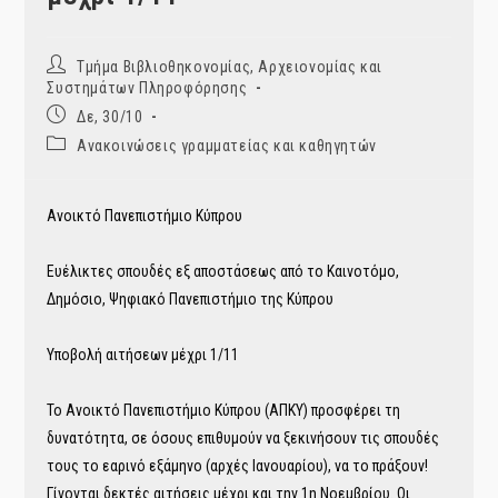
Post
Τμήμα Βιβλιοθηκονομίας, Αρχειονομίας και
author:
Συστημάτων Πληροφόρησης
Post
Δε, 30/10
published:
Post
Ανακοινώσεις γραμματείας και καθηγητών
category:
Ανοικτό Πανεπιστήμιο Κύπρου
Ευέλικτες σπουδές εξ αποστάσεως από το Καινοτόμο,
Δημόσιο, Ψηφιακό Πανεπιστήμιο της Κύπρου
Υποβολή αιτήσεων μέχρι 1/11
Το Ανοικτό Πανεπιστήμιο Κύπρου (ΑΠΚΥ) προσφέρει τη
δυνατότητα, σε όσους επιθυμούν να ξεκινήσουν τις σπουδές
τους το εαρινό εξάμηνο (αρχές Ιανουαρίου), να το πράξουν!
Γίνονται δεκτές αιτήσεις μέχρι και την 1η Νοεμβρίου. Οι