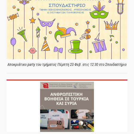
Αποκριάτικο party του τμήματος Πέμπτη 23 Φεβ. στις 12:30 στο Σπουδαστήριο