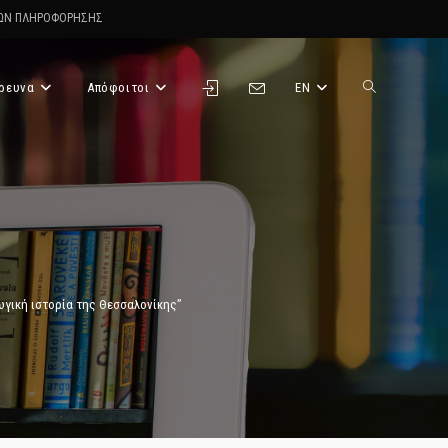
ΤΩΝ ΠΛΗΡΟΦΟΡΗΣΗΣ
ρευνα
Απόφοιτοι
EN
Toggle
website
search
ωγική ιστορία της Θεσσαλονίκης”