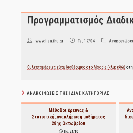
Προγραμματισμός Διαδ
Post
Post
Post
www.lisa.ihu.gr
Τε, 17/04
Ανακοινώσει
author:
published:
category:
Οι λεπτομέρειες είναι διαθέσιμες στο Moodle (κλικ εδώ)
στην
ΑΝΑΚΟΙΝΏΣΕΙΣ ΤΗΣ ΊΔΙΑΣ ΚΑΤΗΓΟΡΊΑΣ
Μέθοδοι έρευνας &
Αν
Στατιστική_αναπλήρωση μαθήματος
διε
28ης Οκτωβρίου
Πα, 21/10