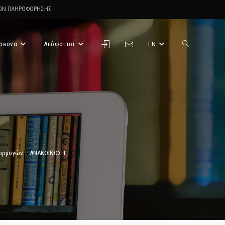
ΤΩΝ ΠΛΗΡΟΦΟΡΗΣΗΣ
ρευνα
Απόφοιτοι
EN
Toggle
website
search
φαρμογών – ΑΝΑΚΟΙΝΩΣΗ